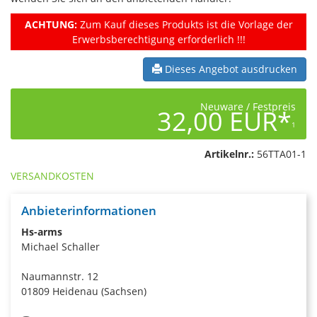
ACHTUNG:
Zum Kauf dieses Produkts ist die Vorlage der
Erwerbsberechtigung erforderlich !!!
Dieses Angebot ausdrucken
Neuware / Festpreis
32,00 EUR*
1
Artikelnr.:
56TTA01-1
VERSANDKOSTEN
Anbieterinformationen
Hs-arms
Michael Schaller
Naumannstr. 12
01809 Heidenau (Sachsen)