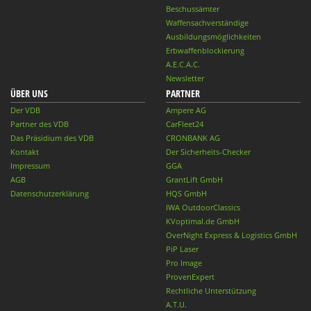
Beschussämter
Waffensachverständige
Ausbildungsmöglichkeiten
Erbwaffenblockierung
A.E.C.A.C.
Newsletter
ÜBER UNS
PARTNER
Der VDB
Ampere AG
Partner des VDB
CarFleet24
Das Präsidium des VDB
CRONBANK AG
Kontakt
Der Sicherheits-Checker
Impressum
GGA
AGB
GrantLift GmbH
Datenschutzerklärung
HQS GmbH
IWA OutdoorClassics
KVoptimal.de GmbH
OverNight Express & Logistics GmbH
PiP Laser
Pro Image
ProvenExpert
Rechtliche Unterstützung
A.T.U.