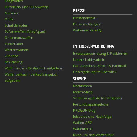
Langwaffen
Luftdruck- und CO2-Waffen
PRESSE
Munition
Pressekontakt
Optik
Pressemeldungen
Schalldämpfer
Waffenrechts-FAQ
Softairwaffen (Airsoftgun)
Ordonnanzwaffen
Vorderlader
INTERESSENVERTRETUNG
Westernwaffen
Interessenvertretung & Positionen
Zubehör
Unsere Lobbyarbeit
Bekleidung
Fachausschuss Airsoft & Paintball
Waffensuche - Kaufgesuch aufgeben
Gesetzgebung im Überblick
Waffenverkauf - Verkaufsangebot
SERVICE
aufgeben
Nachrichten
Merch-Shop
Vorteilsangebote für Mitglieder
Fortbildungsangebote
PROGUN Blog
Jobbörse und Nachfolge
Waffen-ABC
Waffenrecht
Rund um den Waffenkauf