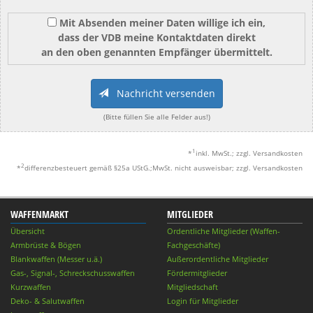
Mit Absenden meiner Daten willige ich ein,
dass der VDB meine Kontaktdaten direkt
an den oben genannten Empfänger übermittelt.
Nachricht versenden
(Bitte füllen Sie alle Felder aus!)
1
*
inkl. MwSt.; zzgl. Versandkosten
2
*
differenzbesteuert gemäß §25a UStG.;MwSt. nicht ausweisbar; zzgl. Versandkosten
WAFFENMARKT
MITGLIEDER
Übersicht
Ordentliche Mitglieder (Waffen-
Armbrüste & Bögen
Fachgeschäfte)
Blankwaffen (Messer u.ä.)
Außerordentliche Mitglieder
Gas-, Signal-, Schreckschusswaffen
Fördermitglieder
Kurzwaffen
Mitgliedschaft
Deko- & Salutwaffen
Login für Mitglieder