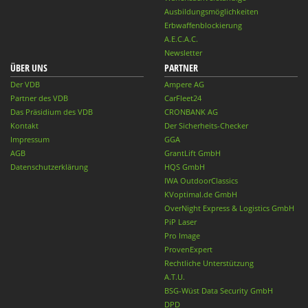
Ausbildungsmöglichkeiten
Erbwaffenblockierung
A.E.C.A.C.
Newsletter
ÜBER UNS
PARTNER
Der VDB
Ampere AG
Partner des VDB
CarFleet24
Das Präsidium des VDB
CRONBANK AG
Kontakt
Der Sicherheits-Checker
Impressum
GGA
AGB
GrantLift GmbH
Datenschutzerklärung
HQS GmbH
IWA OutdoorClassics
KVoptimal.de GmbH
OverNight Express & Logistics GmbH
PiP Laser
Pro Image
ProvenExpert
Rechtliche Unterstützung
A.T.U.
BSG-Wüst Data Security GmbH
DPD