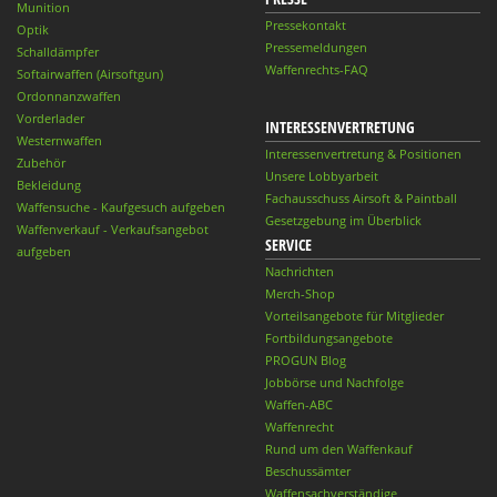
Munition
Pressekontakt
Optik
Pressemeldungen
Schalldämpfer
Waffenrechts-FAQ
Softairwaffen (Airsoftgun)
Ordonnanzwaffen
Vorderlader
INTERESSENVERTRETUNG
Westernwaffen
Interessenvertretung & Positionen
Zubehör
Unsere Lobbyarbeit
Bekleidung
Fachausschuss Airsoft & Paintball
Waffensuche - Kaufgesuch aufgeben
Gesetzgebung im Überblick
Waffenverkauf - Verkaufsangebot
SERVICE
aufgeben
Nachrichten
Merch-Shop
Vorteilsangebote für Mitglieder
Fortbildungsangebote
PROGUN Blog
Jobbörse und Nachfolge
Waffen-ABC
Waffenrecht
Rund um den Waffenkauf
Beschussämter
Waffensachverständige