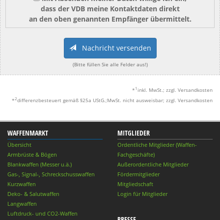
dass der VDB meine Kontaktdaten direkt
an den oben genannten Empfänger übermittelt.
Nachricht versenden
(Bitte füllen Sie alle Felder aus!)
1
*
inkl. MwSt.; zzgl. Versandkosten
2
*
differenzbesteuert gemäß §25a UStG.;MwSt. nicht ausweisbar; zzgl. Versandkosten
WAFFENMARKT
MITGLIEDER
Übersicht
Ordentliche Mitglieder (Waffen-
Armbrüste & Bögen
Fachgeschäfte)
Blankwaffen (Messer u.ä.)
Außerordentliche Mitglieder
Gas-, Signal-, Schreckschusswaffen
Fördermitglieder
Kurzwaffen
Mitgliedschaft
Deko- & Salutwaffen
Login für Mitglieder
Langwaffen
Luftdruck- und CO2-Waffen
PRESSE