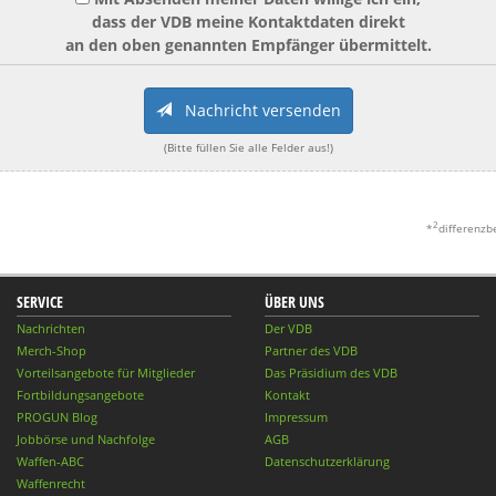
dass der VDB meine Kontaktdaten direkt
an den oben genannten Empfänger übermittelt.
Nachricht versenden
(Bitte füllen Sie alle Felder aus!)
2
*
differenzb
SERVICE
ÜBER UNS
Nachrichten
Der VDB
Merch-Shop
Partner des VDB
Vorteilsangebote für Mitglieder
Das Präsidium des VDB
Fortbildungsangebote
Kontakt
PROGUN Blog
Impressum
Jobbörse und Nachfolge
AGB
Waffen-ABC
Datenschutzerklärung
Waffenrecht