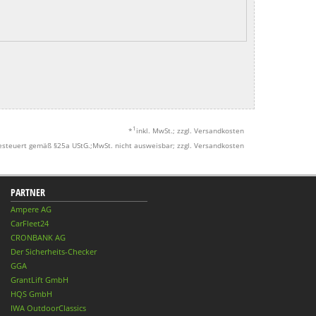
1
*
inkl. MwSt.; zzgl. Versandkosten
esteuert gemäß §25a UStG.;MwSt. nicht ausweisbar; zzgl. Versandkosten
PARTNER
Ampere AG
CarFleet24
CRONBANK AG
Der Sicherheits-Checker
GGA
GrantLift GmbH
HQS GmbH
IWA OutdoorClassics