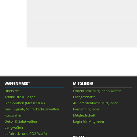
WAFFENMARKT
MITGLIEDER
Übersicht
Ordentliche Mitglieder (Waffen-
Armbrüste & Bögen
Fachgeschäfte)
Blankwaffen (Messer u.ä.)
Außerordentliche Mitglieder
Gas-, Signal-, Schreckschusswaffen
Fördermitglieder
Kurzwaffen
Mitgliedschaft
Deko- & Salutwaffen
Login für Mitglieder
Langwaffen
Luftdruck- und CO2-Waffen