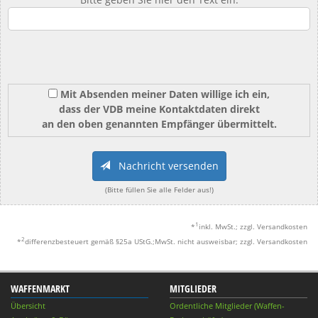
Mit Absenden meiner Daten willige ich ein,
dass der VDB meine Kontaktdaten direkt
an den oben genannten Empfänger übermittelt.
Nachricht versenden
(Bitte füllen Sie alle Felder aus!)
1
*
inkl. MwSt.; zzgl. Versandkosten
2
*
differenzbesteuert gemäß §25a UStG.;MwSt. nicht ausweisbar; zzgl. Versandkosten
WAFFENMARKT
MITGLIEDER
Übersicht
Ordentliche Mitglieder (Waffen-