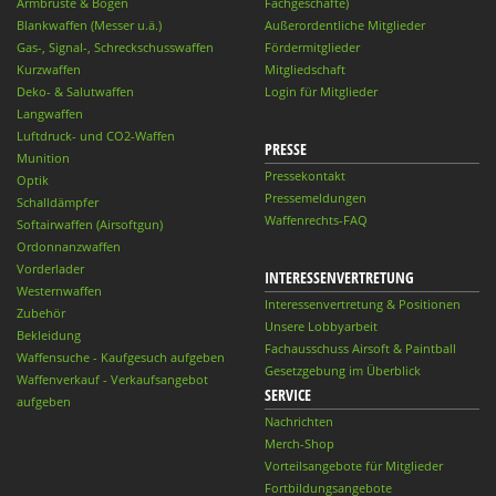
Armbrüste & Bögen
Fachgeschäfte)
Blankwaffen (Messer u.ä.)
Außerordentliche Mitglieder
Gas-, Signal-, Schreckschusswaffen
Fördermitglieder
Kurzwaffen
Mitgliedschaft
Deko- & Salutwaffen
Login für Mitglieder
Langwaffen
Luftdruck- und CO2-Waffen
PRESSE
Munition
Pressekontakt
Optik
Pressemeldungen
Schalldämpfer
Waffenrechts-FAQ
Softairwaffen (Airsoftgun)
Ordonnanzwaffen
Vorderlader
INTERESSENVERTRETUNG
Westernwaffen
Interessenvertretung & Positionen
Zubehör
Unsere Lobbyarbeit
Bekleidung
Fachausschuss Airsoft & Paintball
Waffensuche - Kaufgesuch aufgeben
Gesetzgebung im Überblick
Waffenverkauf - Verkaufsangebot
SERVICE
aufgeben
Nachrichten
Merch-Shop
Vorteilsangebote für Mitglieder
Fortbildungsangebote