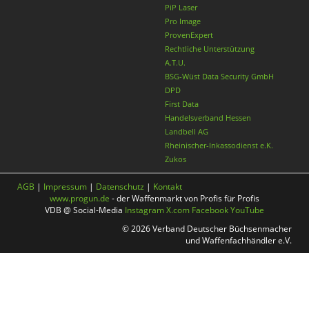
PiP Laser
Pro Image
ProvenExpert
Rechtliche Unterstützung
A.T.U.
BSG-Wüst Data Security GmbH
DPD
First Data
Handelsverband Hessen
Landbell AG
Rheinischer-Inkassodienst e.K.
Zukos
AGB
|
Impressum
|
Datenschutz
|
Kontakt
www.progun.de
- der Waffenmarkt von Profis für Profis
VDB @ Social-Media
Instagram
X.com
Facebook
YouTube
© 2026 Verband Deutscher Büchsenmacher
und Waffenfachhändler e.V.
Nach oben