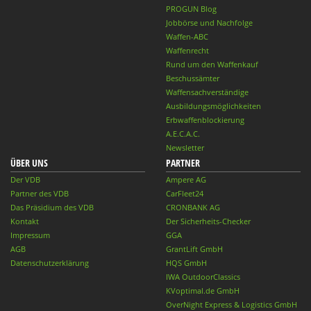
PROGUN Blog
Jobbörse und Nachfolge
Waffen-ABC
Waffenrecht
Rund um den Waffenkauf
Beschussämter
Waffensachverständige
Ausbildungsmöglichkeiten
Erbwaffenblockierung
A.E.C.A.C.
Newsletter
ÜBER UNS
PARTNER
Der VDB
Ampere AG
Partner des VDB
CarFleet24
Das Präsidium des VDB
CRONBANK AG
Kontakt
Der Sicherheits-Checker
Impressum
GGA
AGB
GrantLift GmbH
Datenschutzerklärung
HQS GmbH
IWA OutdoorClassics
KVoptimal.de GmbH
OverNight Express & Logistics GmbH