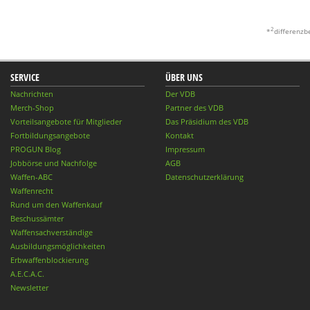
2
*
differenzb
SERVICE
ÜBER UNS
Nachrichten
Der VDB
Merch-Shop
Partner des VDB
Vorteilsangebote für Mitglieder
Das Präsidium des VDB
Fortbildungsangebote
Kontakt
PROGUN Blog
Impressum
Jobbörse und Nachfolge
AGB
Waffen-ABC
Datenschutzerklärung
Waffenrecht
Rund um den Waffenkauf
Beschussämter
Waffensachverständige
Ausbildungsmöglichkeiten
Erbwaffenblockierung
A.E.C.A.C.
Newsletter