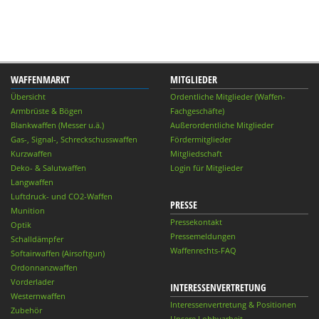
WAFFENMARKT
MITGLIEDER
Übersicht
Ordentliche Mitglieder (Waffen-
Armbrüste & Bögen
Fachgeschäfte)
Blankwaffen (Messer u.ä.)
Außerordentliche Mitglieder
Gas-, Signal-, Schreckschusswaffen
Fördermitglieder
Kurzwaffen
Mitgliedschaft
Deko- & Salutwaffen
Login für Mitglieder
Langwaffen
Luftdruck- und CO2-Waffen
PRESSE
Munition
Pressekontakt
Optik
Pressemeldungen
Schalldämpfer
Waffenrechts-FAQ
Softairwaffen (Airsoftgun)
Ordonnanzwaffen
Vorderlader
INTERESSENVERTRETUNG
Westernwaffen
Interessenvertretung & Positionen
Zubehör
Unsere Lobbyarbeit