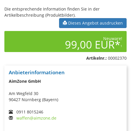
Die entsprechende Information finden Sie in der
Artikelbeschreibung (Produktbilder).
Dieses Angebot ausdrucken
Neuware!
99,00 EUR*
1
Artikelnr.:
00002370
Anbieterinformationen
AimZone GmbH
Am Wegfeld 30
90427 Nürnberg (Bayern)
0911 8015246
waffen@aimzone.de