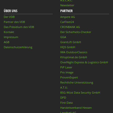
A.E.C.A.C.
Newsletter
ÜBER UNS
PARTNER
Der VDB
Ampere AG
Partner des VDB
CarFleet24
Das Präsidium des VDB
CRONBANK AG
Kontakt
Der Sicherheits-Checker
Impressum
GGA
AGB
GrantLift GmbH
Datenschutzerklärung
HQS GmbH
IWA OutdoorClassics
KVoptimal.de GmbH
OverNight Express & Logistics GmbH
PiP Laser
Pro Image
ProvenExpert
Rechtliche Unterstützung
A.T.U.
BSG-Wüst Data Security GmbH
DPD
First Data
Handelsverband Hessen
Landbell AG