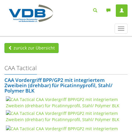
Navig
ein-/
zurück zur Übersicht
CAA Tactical
CAA Vordergriff BPP/GP2 mit integriertem
Zweibein (drehbar) für Picatinnyprofil, Stahl/
Polymer BLK