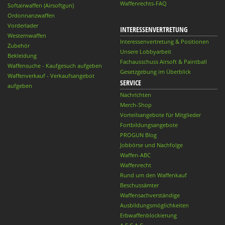
Waffenrechts-FAQ
Softairwaffen (Airsoftgun)
Ordonnanzwaffen
Vorderlader
INTERESSENVERTRETUNG
Westernwaffen
Interessenvertretung & Positionen
Zubehör
Unsere Lobbyarbeit
Bekleidung
Fachausschuss Airsoft & Paintball
Waffensuche - Kaufgesuch aufgeben
Gesetzgebung im Überblick
Waffenverkauf - Verkaufsangebot
SERVICE
aufgeben
Nachrichten
Merch-Shop
Vorteilsangebote für Mitglieder
Fortbildungsangebote
PROGUN Blog
Jobbörse und Nachfolge
Waffen-ABC
Waffenrecht
Rund um den Waffenkauf
Beschussämter
Waffensachverständige
Ausbildungsmöglichkeiten
Erbwaffenblockierung