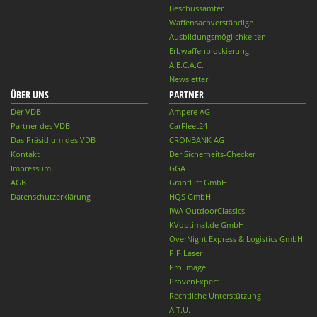
Beschussämter
Waffensachverständige
Ausbildungsmöglichkeiten
Erbwaffenblockierung
A.E.C.A.C.
Newsletter
ÜBER UNS
PARTNER
Der VDB
Ampere AG
Partner des VDB
CarFleet24
Das Präsidium des VDB
CRONBANK AG
Kontakt
Der Sicherheits-Checker
Impressum
GGA
AGB
GrantLift GmbH
Datenschutzerklärung
HQS GmbH
IWA OutdoorClassics
KVoptimal.de GmbH
OverNight Express & Logistics GmbH
PiP Laser
Pro Image
ProvenExpert
Rechtliche Unterstützung
A.T.U.