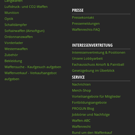
Langwaffen
Luftdruck- und CO2-Waffen
PRESSE
Munition
Pressekontakt
Optik
Pressemeldungen
Schalldämpfer
Waffenrechts-FAQ
Softairwaffen (Airsoftgun)
Ordonnanzwaffen
Vorderlader
INTERESSENVERTRETUNG
Westernwaffen
Interessenvertretung & Positionen
Zubehör
Unsere Lobbyarbeit
Bekleidung
Fachausschuss Airsoft & Paintball
Waffensuche - Kaufgesuch aufgeben
Gesetzgebung im Überblick
Waffenverkauf - Verkaufsangebot
SERVICE
aufgeben
Nachrichten
Merch-Shop
Vorteilsangebote für Mitglieder
Fortbildungsangebote
PROGUN Blog
Jobbörse und Nachfolge
Waffen-ABC
Waffenrecht
Rund um den Waffenkauf