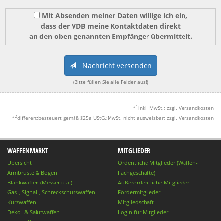
Mit Absenden meiner Daten willige ich ein,
dass der VDB meine Kontaktdaten direkt
an den oben genannten Empfänger übermittelt.
Nachricht versenden
(Bitte füllen Sie alle Felder aus!)
1
*
inkl. MwSt.; zzgl. Versandkosten
2
*
differenzbesteuert gemäß §25a UStG.;MwSt. nicht ausweisbar; zzgl. Versandkosten
WAFFENMARKT
MITGLIEDER
Übersicht
Ordentliche Mitglieder (Waffen-
Armbrüste & Bögen
Fachgeschäfte)
Blankwaffen (Messer u.ä.)
Außerordentliche Mitglieder
Gas-, Signal-, Schreckschusswaffen
Fördermitglieder
Kurzwaffen
Mitgliedschaft
Deko- & Salutwaffen
Login für Mitglieder