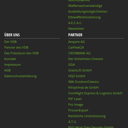
Waffensachverständige
Ausbildungsmöglichkeiten
Erbwaffenblockierung
A.E.C.A.C.
Newsletter
ÜBER UNS
PARTNER
Der VDB
Ampere AG
Partner des VDB
CarFleet24
Das Präsidium des VDB
CRONBANK AG
Kontakt
Der Sicherheits-Checker
Impressum
GGA
AGB
GrantLift GmbH
Datenschutzerklärung
HQS GmbH
IWA OutdoorClassics
KVoptimal.de GmbH
OverNight Express & Logistics GmbH
PiP Laser
Pro Image
ProvenExpert
Rechtliche Unterstützung
A.T.U.
BSG-Wüst Data Security GmbH