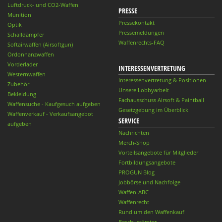
Luftdruck- und CO2-Waffen
PRESSE
Munition
Pressekontakt
Optik
Pressemeldungen
Schalldämpfer
Waffenrechts-FAQ
Softairwaffen (Airsoftgun)
Ordonnanzwaffen
Vorderlader
INTERESSENVERTRETUNG
Westernwaffen
Interessenvertretung & Positionen
Zubehör
Unsere Lobbyarbeit
Bekleidung
Fachausschuss Airsoft & Paintball
Waffensuche - Kaufgesuch aufgeben
Gesetzgebung im Überblick
Waffenverkauf - Verkaufsangebot
SERVICE
aufgeben
Nachrichten
Merch-Shop
Vorteilsangebote für Mitglieder
Fortbildungsangebote
PROGUN Blog
Jobbörse und Nachfolge
Waffen-ABC
Waffenrecht
Rund um den Waffenkauf
Beschussämter