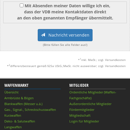
Mit Absenden meiner Daten willige ich ein,
dass der VDB meine Kontaktdaten direkt
an den oben genannten Empfänger übermittelt.
Nachricht versenden
(Bitte füllen Sie alle Felder aus!)
1
*
inkl. MwSt.; zzgl. Versandkosten
2
*
differenzbesteuert gemäß §25a UStG.;MwSt. nicht ausweisbar; zzgl. Versandkosten
WAFFENMARKT
MITGLIEDER
Übersicht
Ordentliche Mitglieder (Waffen-
Armbrüste & Bögen
Fachgeschäfte)
Blankwaffen (Messer u.ä.)
Außerordentliche Mitglieder
Gas-, Signal-, Schreckschusswaffen
Fördermitglieder
Kurzwaffen
Mitgliedschaft
Deko- & Salutwaffen
Login für Mitglieder
Langwaffen