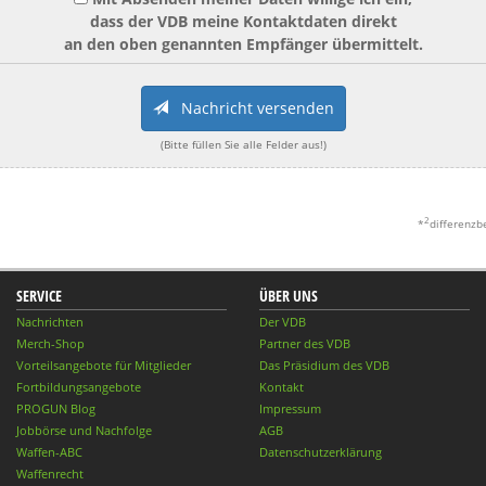
dass der VDB meine Kontaktdaten direkt
an den oben genannten Empfänger übermittelt.
Nachricht versenden
(Bitte füllen Sie alle Felder aus!)
2
*
differenzb
SERVICE
ÜBER UNS
Nachrichten
Der VDB
Merch-Shop
Partner des VDB
Vorteilsangebote für Mitglieder
Das Präsidium des VDB
Fortbildungsangebote
Kontakt
PROGUN Blog
Impressum
Jobbörse und Nachfolge
AGB
Waffen-ABC
Datenschutzerklärung
Waffenrecht