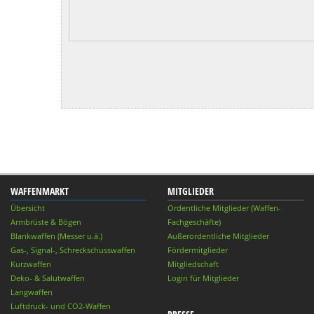
WAFFENMARKT
MITGLIEDER
Übersicht
Ordentliche Mitglieder (Waffen-
Armbrüste & Bögen
Fachgeschäfte)
Blankwaffen (Messer u.ä.)
Außerordentliche Mitglieder
Gas-, Signal-, Schreckschusswaffen
Fördermitglieder
Kurzwaffen
Mitgliedschaft
Deko- & Salutwaffen
Login für Mitglieder
Langwaffen
Luftdruck- und CO2-Waffen