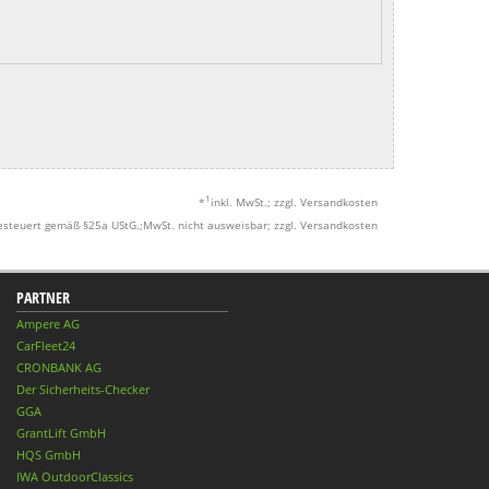
1
*
inkl. MwSt.; zzgl. Versandkosten
esteuert gemäß §25a UStG.;MwSt. nicht ausweisbar; zzgl. Versandkosten
PARTNER
Ampere AG
CarFleet24
CRONBANK AG
Der Sicherheits-Checker
GGA
GrantLift GmbH
HQS GmbH
IWA OutdoorClassics