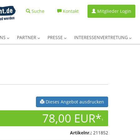
Suche
Kontakt
Mitglieder Login
UNS
PARTNER
PRESSE
INTERESSENVERTRETUNG
Dieses Angebot ausdrucken
78,00 EUR*
1
Artikelnr.:
211852