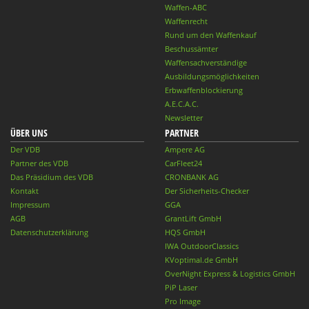
Waffen-ABC
Waffenrecht
Rund um den Waffenkauf
Beschussämter
Waffensachverständige
Ausbildungsmöglichkeiten
Erbwaffenblockierung
A.E.C.A.C.
Newsletter
ÜBER UNS
PARTNER
Der VDB
Ampere AG
Partner des VDB
CarFleet24
Das Präsidium des VDB
CRONBANK AG
Kontakt
Der Sicherheits-Checker
Impressum
GGA
AGB
GrantLift GmbH
Datenschutzerklärung
HQS GmbH
IWA OutdoorClassics
KVoptimal.de GmbH
OverNight Express & Logistics GmbH
PiP Laser
Pro Image