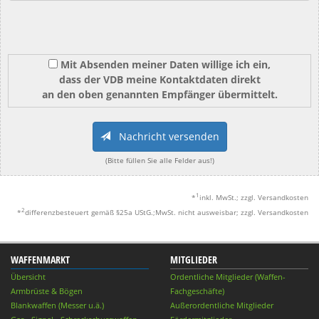
Mit Absenden meiner Daten willige ich ein,
dass der VDB meine Kontaktdaten direkt
an den oben genannten Empfänger übermittelt.
Nachricht versenden
(Bitte füllen Sie alle Felder aus!)
1
*
inkl. MwSt.; zzgl. Versandkosten
2
*
differenzbesteuert gemäß §25a UStG.;MwSt. nicht ausweisbar; zzgl. Versandkosten
WAFFENMARKT
MITGLIEDER
Übersicht
Ordentliche Mitglieder (Waffen-
Armbrüste & Bögen
Fachgeschäfte)
Blankwaffen (Messer u.ä.)
Außerordentliche Mitglieder