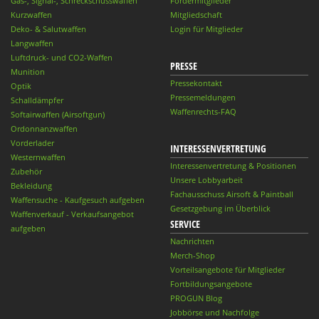
Gas-, Signal-, Schreckschusswaffen
Fördermitglieder
Kurzwaffen
Mitgliedschaft
Deko- & Salutwaffen
Login für Mitglieder
Langwaffen
Luftdruck- und CO2-Waffen
PRESSE
Munition
Pressekontakt
Optik
Pressemeldungen
Schalldämpfer
Waffenrechts-FAQ
Softairwaffen (Airsoftgun)
Ordonnanzwaffen
Vorderlader
INTERESSENVERTRETUNG
Westernwaffen
Interessenvertretung & Positionen
Zubehör
Unsere Lobbyarbeit
Bekleidung
Fachausschuss Airsoft & Paintball
Waffensuche - Kaufgesuch aufgeben
Gesetzgebung im Überblick
Waffenverkauf - Verkaufsangebot
SERVICE
aufgeben
Nachrichten
Merch-Shop
Vorteilsangebote für Mitglieder
Fortbildungsangebote
PROGUN Blog
Jobbörse und Nachfolge