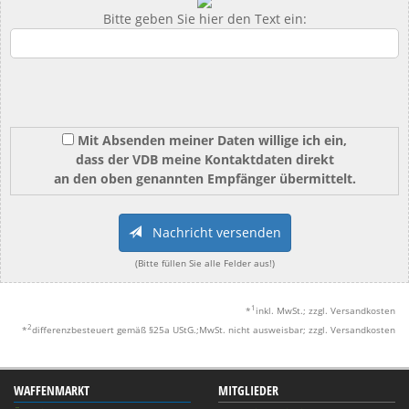
Bitte geben Sie hier den Text ein:
Mit Absenden meiner Daten willige ich ein,
dass der VDB meine Kontaktdaten direkt
an den oben genannten Empfänger übermittelt.
Nachricht versenden
(Bitte füllen Sie alle Felder aus!)
1
*
inkl. MwSt.; zzgl. Versandkosten
2
*
differenzbesteuert gemäß §25a UStG.;MwSt. nicht ausweisbar; zzgl. Versandkosten
WAFFENMARKT
MITGLIEDER