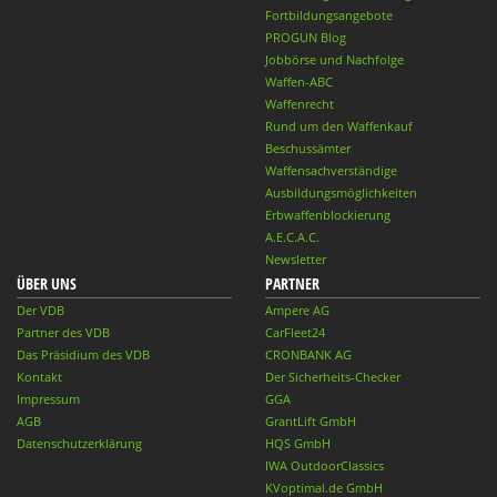
Fortbildungsangebote
PROGUN Blog
Jobbörse und Nachfolge
Waffen-ABC
Waffenrecht
Rund um den Waffenkauf
Beschussämter
Waffensachverständige
Ausbildungsmöglichkeiten
Erbwaffenblockierung
A.E.C.A.C.
Newsletter
ÜBER UNS
PARTNER
Der VDB
Ampere AG
Partner des VDB
CarFleet24
Das Präsidium des VDB
CRONBANK AG
Kontakt
Der Sicherheits-Checker
Impressum
GGA
AGB
GrantLift GmbH
Datenschutzerklärung
HQS GmbH
IWA OutdoorClassics
KVoptimal.de GmbH