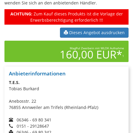
wenden Sie sich an den anbietenden Händler.
ACHTUNG:
Zum Kauf dieses Produkts ist die Vorlage der
Erwerbsberechtigung erforderlich !!!
Dieses Angebot ausdrucken
MagPul Zweibein mit MLOK Aufnahme
160,00 EUR*
1
Anbieterinformationen
T.E.S.
Tobias Burkard
Anebosstr. 22
76855 Annweiler am Trifels (Rheinland-Pfalz)
06346 - 69 80 341
0151 - 29128647
06346 - 69 80 342