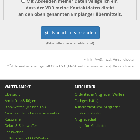
Mit Absenden meiner Daten willige ich ein,
dass der VDB meine Kontaktdaten direkt
an den oben genannten Empfänger übermittelt.
Nachricht versenden
(Bitte füllen Sie alle Felder aus!)
1
*
inkl. MwSt.; zzgl. Versandkosten
2
*
differenzbesteuert gemäß §25a UStG.;MwSt. nicht ausweisbar; zzgl. Versandkosten
WAFFENMARKT
MITGLIEDER
Übersicht
Ordentliche Mitglieder (Waffen-
Armbrüste & Bögen
Fachgeschäfte)
Blankwaffen (Messer u.ä.)
Außerordentliche Mitglieder
Gas-, Signal-, Schreckschusswaffen
Fördermitglieder
Kurzwaffen
Mitgliedschaft
Deko- & Salutwaffen
Login für Mitglieder
Langwaffen
Luftdruck- und CO2-Waffen