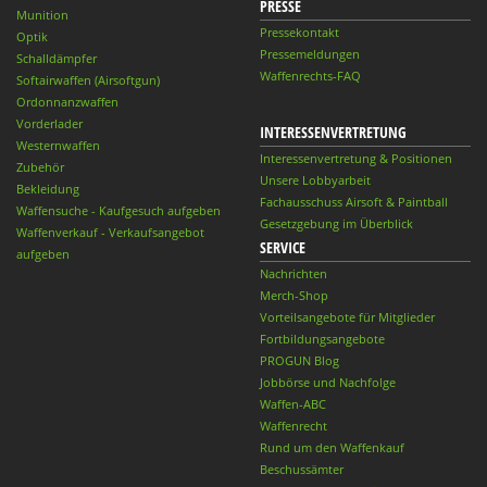
PRESSE
Munition
Pressekontakt
Optik
Pressemeldungen
Schalldämpfer
Waffenrechts-FAQ
Softairwaffen (Airsoftgun)
Ordonnanzwaffen
Vorderlader
INTERESSENVERTRETUNG
Westernwaffen
Interessenvertretung & Positionen
Zubehör
Unsere Lobbyarbeit
Bekleidung
Fachausschuss Airsoft & Paintball
Waffensuche - Kaufgesuch aufgeben
Gesetzgebung im Überblick
Waffenverkauf - Verkaufsangebot
SERVICE
aufgeben
Nachrichten
Merch-Shop
Vorteilsangebote für Mitglieder
Fortbildungsangebote
PROGUN Blog
Jobbörse und Nachfolge
Waffen-ABC
Waffenrecht
Rund um den Waffenkauf
Beschussämter