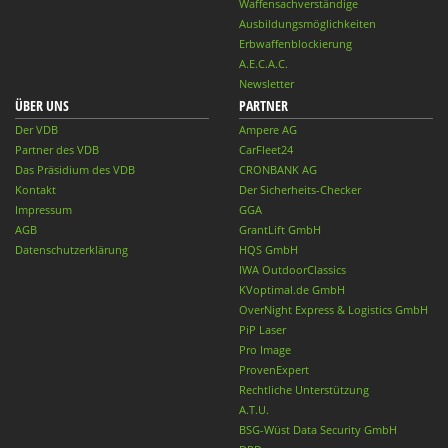
Waffensachverständige
Ausbildungsmöglichkeiten
Erbwaffenblockierung
A.E.C.A.C.
Newsletter
ÜBER UNS
PARTNER
Der VDB
Ampere AG
Partner des VDB
CarFleet24
Das Präsidium des VDB
CRONBANK AG
Kontakt
Der Sicherheits-Checker
Impressum
GGA
AGB
GrantLift GmbH
Datenschutzerklärung
HQS GmbH
IWA OutdoorClassics
KVoptimal.de GmbH
OverNight Express & Logistics GmbH
PiP Laser
Pro Image
ProvenExpert
Rechtliche Unterstützung
A.T.U.
BSG-Wüst Data Security GmbH