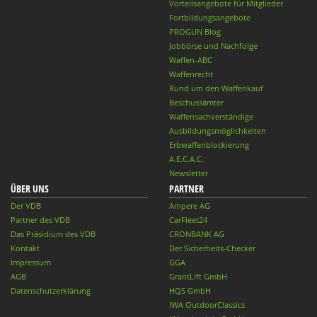
Vorteilsangebote für Mitglieder
Fortbildungsangebote
PROGUN Blog
Jobbörse und Nachfolge
Waffen-ABC
Waffenrecht
Rund um den Waffenkauf
Beschussämter
Waffensachverständige
Ausbildungsmöglichkeiten
Erbwaffenblockierung
A.E.C.A.C.
Newsletter
ÜBER UNS
PARTNER
Der VDB
Ampere AG
Partner des VDB
CarFleet24
Das Präsidium des VDB
CRONBANK AG
Kontakt
Der Sicherheits-Checker
Impressum
GGA
AGB
GrantLift GmbH
Datenschutzerklärung
HQS GmbH
IWA OutdoorClassics