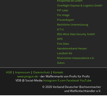
KVoptimal.de GmbH
OverNight Express & Logistics GmbH
PiP Laser
Pro Image
ProvenExpert
Rechtliche Unterstützung
A.T.U.
BSG-Wüst Data Security GmbH
DPD
First Data
Handelsverband Hessen
Landbell AG
Rheinischer-Inkassodienst e.K.
Zukos
AGB
|
Impressum
|
Datenschutz
|
Kontakt
www.progun.de
- der Waffenmarkt von Profis für Profis
VDB @ Social-Media
Instagram
X.com
Facebook
YouTube
© 2026 Verband Deutscher Büchsenmacher
und Waffenfachhändler e.V.