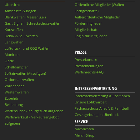
Übersicht
Ordentliche Mitglieder (Waffen-
Armbrüste & Bögen
Fachgeschäfte)
Blankwaffen (Messer u.ä.)
Außerordentliche Mitglieder
Gas-, Signal-, Schreckschusswaffen
Fördermitglieder
Kurzwaffen
Mitgliedschaft
Deko- & Salutwaffen
Login für Mitglieder
Langwaffen
Luftdruck- und CO2-Waffen
PRESSE
Munition
Pressekontakt
Optik
Pressemeldungen
Schalldämpfer
Waffenrechts-FAQ
Softairwaffen (Airsoftgun)
Ordonnanzwaffen
Vorderlader
INTERESSENVERTRETUNG
Westernwaffen
Interessenvertretung & Positionen
Zubehör
Unsere Lobbyarbeit
Bekleidung
Fachausschuss Airsoft & Paintball
Waffensuche - Kaufgesuch aufgeben
Gesetzgebung im Überblick
Waffenverkauf - Verkaufsangebot
SERVICE
aufgeben
Nachrichten
Merch-Shop