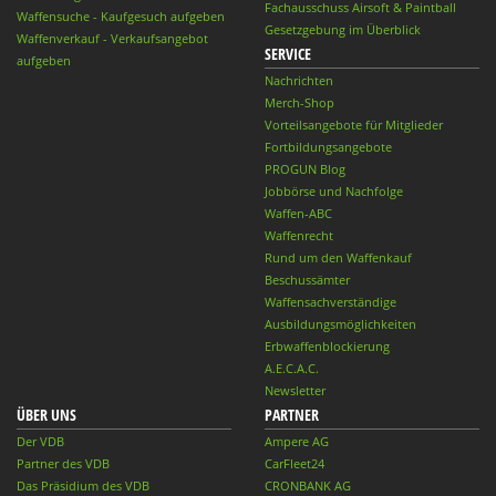
Fachausschuss Airsoft & Paintball
Waffensuche - Kaufgesuch aufgeben
Gesetzgebung im Überblick
Waffenverkauf - Verkaufsangebot
SERVICE
aufgeben
Nachrichten
Merch-Shop
Vorteilsangebote für Mitglieder
Fortbildungsangebote
PROGUN Blog
Jobbörse und Nachfolge
Waffen-ABC
Waffenrecht
Rund um den Waffenkauf
Beschussämter
Waffensachverständige
Ausbildungsmöglichkeiten
Erbwaffenblockierung
A.E.C.A.C.
Newsletter
ÜBER UNS
PARTNER
Der VDB
Ampere AG
Partner des VDB
CarFleet24
Das Präsidium des VDB
CRONBANK AG