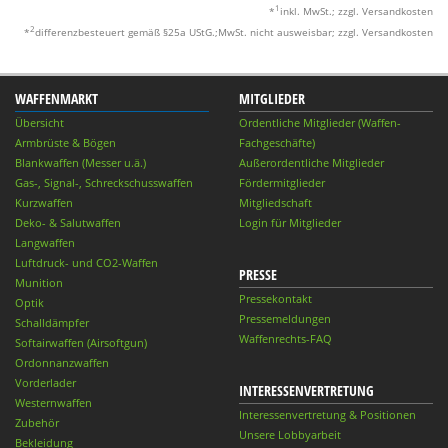
1
*
inkl. MwSt.; zzgl. Versandkosten
2
*
differenzbesteuert gemäß §25a UStG.;MwSt. nicht ausweisbar; zzgl. Versandkosten
WAFFENMARKT
MITGLIEDER
Übersicht
Ordentliche Mitglieder (Waffen-
Armbrüste & Bögen
Fachgeschäfte)
Blankwaffen (Messer u.ä.)
Außerordentliche Mitglieder
Gas-, Signal-, Schreckschusswaffen
Fördermitglieder
Kurzwaffen
Mitgliedschaft
Deko- & Salutwaffen
Login für Mitglieder
Langwaffen
Luftdruck- und CO2-Waffen
PRESSE
Munition
Pressekontakt
Optik
Pressemeldungen
Schalldämpfer
Waffenrechts-FAQ
Softairwaffen (Airsoftgun)
Ordonnanzwaffen
Vorderlader
INTERESSENVERTRETUNG
Westernwaffen
Interessenvertretung & Positionen
Zubehör
Unsere Lobbyarbeit
Bekleidung