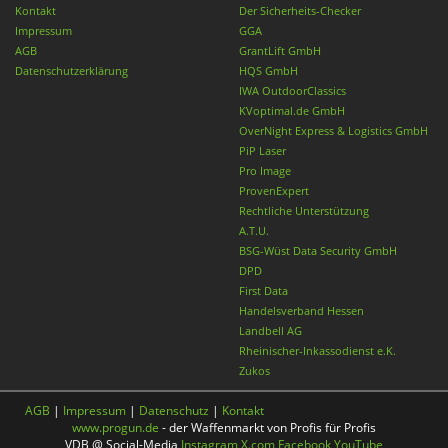
Kontakt
Der Sicherheits-Checker
Impressum
GGA
AGB
GrantLift GmbH
Datenschutzerklärung
HQS GmbH
IWA OutdoorClassics
KVoptimal.de GmbH
OverNight Express & Logistics GmbH
PiP Laser
Pro Image
ProvenExpert
Rechtliche Unterstützung
A.T.U.
BSG-Wüst Data Security GmbH
DPD
First Data
Handelsverband Hessen
Landbell AG
Rheinischer-Inkassodienst e.K.
Zukos
AGB
|
Impressum
|
Datenschutz
|
Kontakt
www.progun.de
- der Waffenmarkt von Profis für Profis
VDB @ Social-Media
Instagram
X.com
Facebook
YouTube