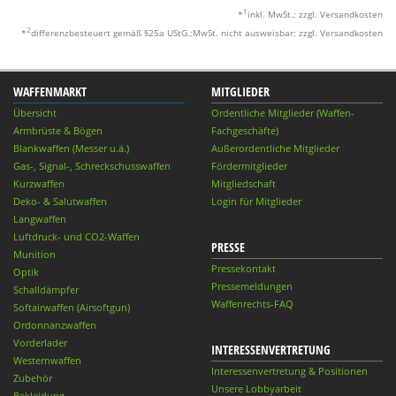
1
*
inkl. MwSt.; zzgl. Versandkosten
2
*
differenzbesteuert gemäß §25a UStG.;MwSt. nicht ausweisbar; zzgl. Versandkosten
WAFFENMARKT
MITGLIEDER
Übersicht
Ordentliche Mitglieder (Waffen-
Armbrüste & Bögen
Fachgeschäfte)
Blankwaffen (Messer u.ä.)
Außerordentliche Mitglieder
Gas-, Signal-, Schreckschusswaffen
Fördermitglieder
Kurzwaffen
Mitgliedschaft
Deko- & Salutwaffen
Login für Mitglieder
Langwaffen
Luftdruck- und CO2-Waffen
PRESSE
Munition
Pressekontakt
Optik
Pressemeldungen
Schalldämpfer
Waffenrechts-FAQ
Softairwaffen (Airsoftgun)
Ordonnanzwaffen
Vorderlader
INTERESSENVERTRETUNG
Westernwaffen
Interessenvertretung & Positionen
Zubehör
Unsere Lobbyarbeit
Bekleidung