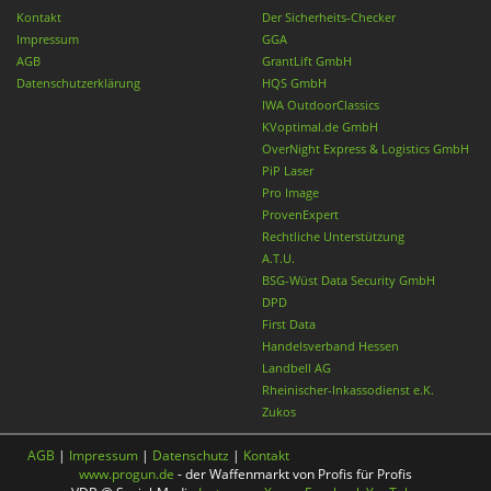
Kontakt
Der Sicherheits-Checker
Impressum
GGA
AGB
GrantLift GmbH
Datenschutzerklärung
HQS GmbH
IWA OutdoorClassics
KVoptimal.de GmbH
OverNight Express & Logistics GmbH
PiP Laser
Pro Image
ProvenExpert
Rechtliche Unterstützung
A.T.U.
BSG-Wüst Data Security GmbH
DPD
First Data
Handelsverband Hessen
Landbell AG
Rheinischer-Inkassodienst e.K.
Zukos
AGB
|
Impressum
|
Datenschutz
|
Kontakt
www.progun.de
- der Waffenmarkt von Profis für Profis