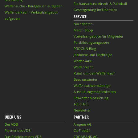
Fachausschuss Airsoft & Paintball
Waffensuche - Kaufgesuch aufgeben
Gesetzgebung im Überblick
Waffenverkauf - Verkaufsangebot
SERVICE
aufgeben
Nachrichten
Merch-Shop
Vorteilsangebote für Mitglieder
Fortbildungsangebote
PROGUN Blog
Jobbörse und Nachfolge
Waffen-ABC
Waffenrecht
Rund um den Waffenkauf
Beschussämter
Waffensachverständige
Ausbildungsmöglichkeiten
Erbwaffenblockierung
A.E.C.A.C.
Newsletter
ÜBER UNS
PARTNER
Der VDB
Ampere AG
Partner des VDB
CarFleet24
Das Präsidium des VDB
CRONBANK AG