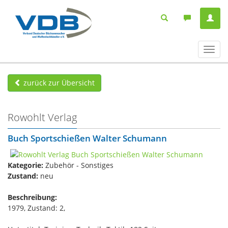
Navig
ein-/
zurück zur Übersicht
Rowohlt Verlag
Buch Sportschießen Walter Schumann
Kategorie:
Zubehör - Sonstiges
Zustand:
neu
Beschreibung:
1979, Zustand: 2,