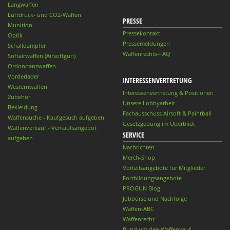
Langwaffen
Luftdruck- und CO2-Waffen
PRESSE
Munition
Pressekontakt
Optik
Pressemeldungen
Schalldämpfer
Waffenrechts-FAQ
Softairwaffen (Airsoftgun)
Ordonnanzwaffen
Vorderlader
INTERESSENVERTRETUNG
Westernwaffen
Interessenvertretung & Positionen
Zubehör
Unsere Lobbyarbeit
Bekleidung
Fachausschuss Airsoft & Paintball
Waffensuche - Kaufgesuch aufgeben
Gesetzgebung im Überblick
Waffenverkauf - Verkaufsangebot
SERVICE
aufgeben
Nachrichten
Merch-Shop
Vorteilsangebote für Mitglieder
Fortbildungsangebote
PROGUN Blog
Jobbörse und Nachfolge
Waffen-ABC
Waffenrecht
Rund um den Waffenkauf