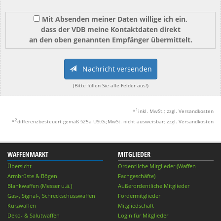
Mit Absenden meiner Daten willige ich ein,
dass der VDB meine Kontaktdaten direkt
an den oben genannten Empfänger übermittelt.
Nachricht versenden
(Bitte füllen Sie alle Felder aus!)
1
*
inkl. MwSt.; zzgl. Versandkosten
2
*
differenzbesteuert gemäß §25a UStG.;MwSt. nicht ausweisbar; zzgl. Versandkosten
WAFFENMARKT
MITGLIEDER
Übersicht
Ordentliche Mitglieder (Waffen-
Armbrüste & Bögen
Fachgeschäfte)
Blankwaffen (Messer u.ä.)
Außerordentliche Mitglieder
Gas-, Signal-, Schreckschusswaffen
Fördermitglieder
Kurzwaffen
Mitgliedschaft
Deko- & Salutwaffen
Login für Mitglieder