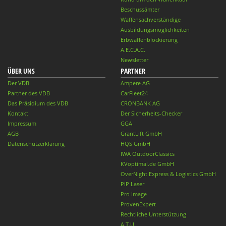
Beschussämter
Waffensachverständige
Ausbildungsmöglichkeiten
Erbwaffenblockierung
A.E.C.A.C.
Newsletter
ÜBER UNS
PARTNER
Der VDB
Ampere AG
Partner des VDB
CarFleet24
Das Präsidium des VDB
CRONBANK AG
Kontakt
Der Sicherheits-Checker
Impressum
GGA
AGB
GrantLift GmbH
Datenschutzerklärung
HQS GmbH
IWA OutdoorClassics
KVoptimal.de GmbH
OverNight Express & Logistics GmbH
PiP Laser
Pro Image
ProvenExpert
Rechtliche Unterstützung
A.T.U.