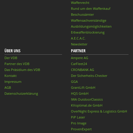
Waffenrecht
Rund um den Waffenkauf
Beschussämter
Waffensachverständige
Ausbildungsmöglichkeiten
Erbwaffenblockierung
A.E.C.A.C.
Newsletter
ÜBER UNS
PARTNER
Der VDB
Ampere AG
Partner des VDB
CarFleet24
Das Präsidium des VDB
CRONBANK AG
Kontakt
Der Sicherheits-Checker
Impressum
GGA
AGB
GrantLift GmbH
Datenschutzerklärung
HQS GmbH
IWA OutdoorClassics
KVoptimal.de GmbH
OverNight Express & Logistics GmbH
PiP Laser
Pro Image
ProvenExpert