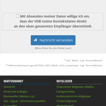
Mit Absenden meiner Daten willige ich ein,
dass der VDB meine Kontaktdaten direkt
an den oben genannten Empfänger übermittelt.
Nachricht versenden
(Bitte füllen Sie alle Felder aus!)
1
*
inkl. MwSt.; zzgl. Versandkosten
2
*
differenzbesteuert gemäß §25a UStG.;MwSt. nicht ausweisbar; zzgl. Versandkosten
WAFFENMARKT
MITGLIEDER
Übersicht
Ordentliche Mitglieder (Waffen-
Armbrüste & Bögen
Fachgeschäfte)
Blankwaffen (Messer u.ä.)
Außerordentliche Mitglieder
Gas-, Signal-, Schreckschusswaffen
Fördermitglieder
Kurzwaffen
Mitgliedschaft