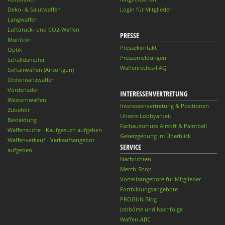
Deko- & Salutwaffen
Login für Mitglieder
Langwaffen
Luftdruck- und CO2-Waffen
PRESSE
Munition
Pressekontakt
Optik
Pressemeldungen
Schalldämpfer
Waffenrechts-FAQ
Softairwaffen (Airsoftgun)
Ordonnanzwaffen
Vorderlader
INTERESSENVERTRETUNG
Westernwaffen
Interessenvertretung & Positionen
Zubehör
Unsere Lobbyarbeit
Bekleidung
Fachausschuss Airsoft & Paintball
Waffensuche - Kaufgesuch aufgeben
Gesetzgebung im Überblick
Waffenverkauf - Verkaufsangebot
SERVICE
aufgeben
Nachrichten
Merch-Shop
Vorteilsangebote für Mitglieder
Fortbildungsangebote
PROGUN Blog
Jobbörse und Nachfolge
Waffen-ABC