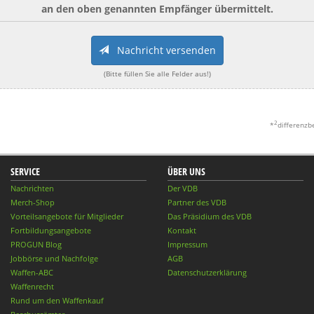
an den oben genannten Empfänger übermittelt.
Nachricht versenden
(Bitte füllen Sie alle Felder aus!)
2
*
differenzb
SERVICE
ÜBER UNS
Nachrichten
Der VDB
Merch-Shop
Partner des VDB
Vorteilsangebote für Mitglieder
Das Präsidium des VDB
Fortbildungsangebote
Kontakt
PROGUN Blog
Impressum
Jobbörse und Nachfolge
AGB
Waffen-ABC
Datenschutzerklärung
Waffenrecht
Rund um den Waffenkauf