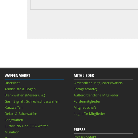
WAFFENMARKT
MITGLIEDER
Übersicht
Ordentliche Mitglieder (Waffen-
Armbrüste & Bögen
Fachgeschäfte)
Blankwaffen (Messer u.ä.)
Außerordentliche Mitglieder
Gas-, Signal-, Schreckschusswaffen
Fördermitglieder
Kurzwaffen
Mitgliedschaft
Deko- & Salutwaffen
Login für Mitglieder
Langwaffen
Luftdruck- und CO2-Waffen
PRESSE
Munition
Pressekontakt