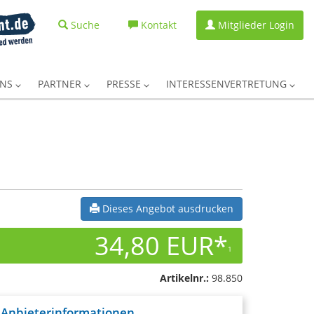
Suche
Kontakt
Mitglieder Login
UNS
PARTNER
PRESSE
INTERESSENVERTRETUNG
Dieses Angebot ausdrucken
34,80 EUR*
1
Artikelnr.:
98.850
Anbieterinformationen