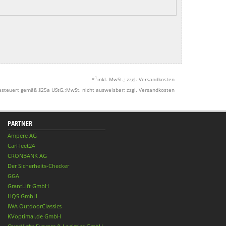
1
*
inkl. MwSt.; zzgl. Versandkosten
esteuert gemäß §25a UStG.;MwSt. nicht ausweisbar; zzgl. Versandkosten
PARTNER
Ampere AG
CarFleet24
CRONBANK AG
Der Sicherheits-Checker
GGA
GrantLift GmbH
HQS GmbH
IWA OutdoorClassics
KVoptimal.de GmbH