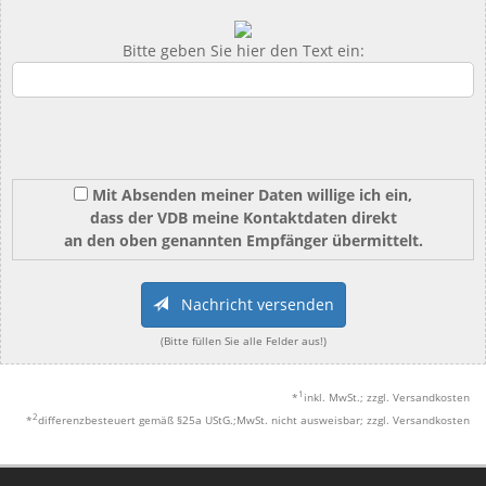
Bitte geben Sie hier den Text ein:
Mit Absenden meiner Daten willige ich ein,
dass der VDB meine Kontaktdaten direkt
an den oben genannten Empfänger übermittelt.
Nachricht versenden
(Bitte füllen Sie alle Felder aus!)
1
*
inkl. MwSt.; zzgl. Versandkosten
2
*
differenzbesteuert gemäß §25a UStG.;MwSt. nicht ausweisbar; zzgl. Versandkosten