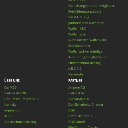
Vorteilsangebote für Mitglieder
Fortbildungsangebote
PROGUN Blog
Jobbörse und Nachfolge
Waffen-ABC
Waffenrecht
Rund um den Waffenkauf
Beschussämter
Waffensachverständige
Ausbildungsmöglichkeiten
Erbwaffenblockierung
A.E.C.A.C.
Newsletter
ÜBER UNS
PARTNER
Der VDB
Ampere AG
Partner des VDB
CarFleet24
Das Präsidium des VDB
CRONBANK AG
Kontakt
Der Sicherheits-Checker
Impressum
GGA
AGB
GrantLift GmbH
Datenschutzerklärung
HQS GmbH
IWA OutdoorClassics