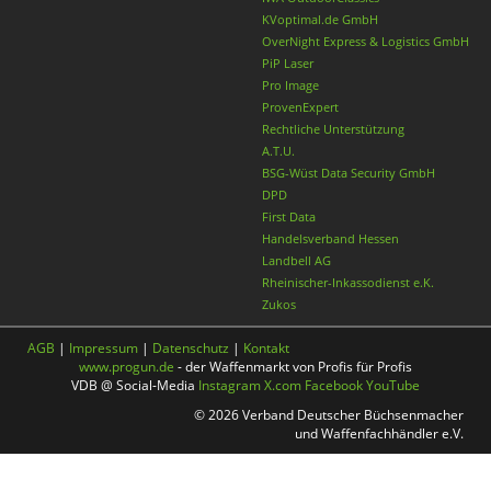
KVoptimal.de GmbH
OverNight Express & Logistics GmbH
PiP Laser
Pro Image
ProvenExpert
Rechtliche Unterstützung
A.T.U.
BSG-Wüst Data Security GmbH
DPD
First Data
Handelsverband Hessen
Landbell AG
Rheinischer-Inkassodienst e.K.
Zukos
AGB
|
Impressum
|
Datenschutz
|
Kontakt
www.progun.de
- der Waffenmarkt von Profis für Profis
VDB @ Social-Media
Instagram
X.com
Facebook
YouTube
© 2026 Verband Deutscher Büchsenmacher
und Waffenfachhändler e.V.