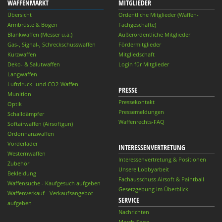
WAFFENMARKT
MITGLIEDER
Übersicht
Ordentliche Mitglieder (Waffen-
Armbrüste & Bögen
Fachgeschäfte)
Blankwaffen (Messer u.ä.)
Außerordentliche Mitglieder
Gas-, Signal-, Schreckschusswaffen
Fördermitglieder
Kurzwaffen
Mitgliedschaft
Deko- & Salutwaffen
Login für Mitglieder
Langwaffen
Luftdruck- und CO2-Waffen
PRESSE
Munition
Pressekontakt
Optik
Pressemeldungen
Schalldämpfer
Waffenrechts-FAQ
Softairwaffen (Airsoftgun)
Ordonnanzwaffen
Vorderlader
INTERESSENVERTRETUNG
Westernwaffen
Interessenvertretung & Positionen
Zubehör
Unsere Lobbyarbeit
Bekleidung
Fachausschuss Airsoft & Paintball
Waffensuche - Kaufgesuch aufgeben
Gesetzgebung im Überblick
Waffenverkauf - Verkaufsangebot
SERVICE
aufgeben
Nachrichten
Merch-Shop