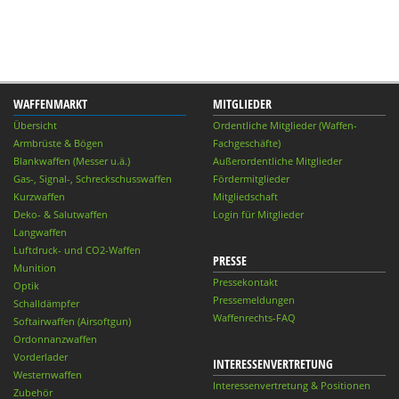
WAFFENMARKT
MITGLIEDER
Übersicht
Ordentliche Mitglieder (Waffen-
Armbrüste & Bögen
Fachgeschäfte)
Blankwaffen (Messer u.ä.)
Außerordentliche Mitglieder
Gas-, Signal-, Schreckschusswaffen
Fördermitglieder
Kurzwaffen
Mitgliedschaft
Deko- & Salutwaffen
Login für Mitglieder
Langwaffen
Luftdruck- und CO2-Waffen
PRESSE
Munition
Pressekontakt
Optik
Pressemeldungen
Schalldämpfer
Waffenrechts-FAQ
Softairwaffen (Airsoftgun)
Ordonnanzwaffen
Vorderlader
INTERESSENVERTRETUNG
Westernwaffen
Interessenvertretung & Positionen
Zubehör