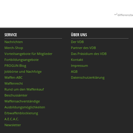
2
*
differenzb
SERVICE
ÜBER UNS
Nachrichten
Der VDB
Merch-Shop
Partner des VDB
Vorteilsangebote für Mitglieder
Das Präsidium des VDB
Fortbildungsangebote
Kontakt
PROGUN Blog
Impressum
Jobbörse und Nachfolge
AGB
Waffen-ABC
Datenschutzerklärung
Waffenrecht
Rund um den Waffenkauf
Beschussämter
Waffensachverständige
Ausbildungsmöglichkeiten
Erbwaffenblockierung
A.E.C.A.C.
Newsletter