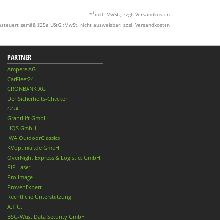
1
*
inkl. MwSt.; zzgl. Versandkosten
esteuert gemäß §25a UStG.;MwSt. nicht ausweisbar; zzgl. Versandkosten
PARTNER
Ampere AG
CarFleet24
CRONBANK AG
Der Sicherheits-Checker
GGA
GrantLift GmbH
HQS GmbH
IWA OutdoorClassics
KVoptimal.de GmbH
OverNight Express & Logistics GmbH
PiP Laser
Pro Image
ProvenExpert
Rechtliche Unterstützung
A.T.U.
BSG-Wüst Data Security GmbH