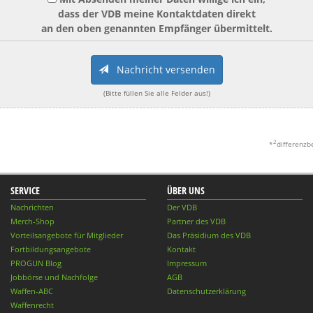
dass der VDB meine Kontaktdaten direkt
an den oben genannten Empfänger übermittelt.
Nachricht versenden
(Bitte füllen Sie alle Felder aus!)
2
*
differenzb
SERVICE
ÜBER UNS
Nachrichten
Der VDB
Merch-Shop
Partner des VDB
Vorteilsangebote für Mitglieder
Das Präsidium des VDB
Fortbildungsangebote
Kontakt
PROGUN Blog
Impressum
Jobbörse und Nachfolge
AGB
Waffen-ABC
Datenschutzerklärung
Waffenrecht