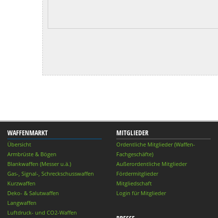
WAFFENMARKT
MITGLIEDER
Übersicht
Ordentliche Mitglieder (Waffen-
Armbrüste & Bögen
Fachgeschäfte)
Blankwaffen (Messer u.ä.)
Außerordentliche Mitglieder
Gas-, Signal-, Schreckschusswaffen
Fördermitglieder
Kurzwaffen
Mitgliedschaft
Deko- & Salutwaffen
Login für Mitglieder
Langwaffen
Luftdruck- und CO2-Waffen