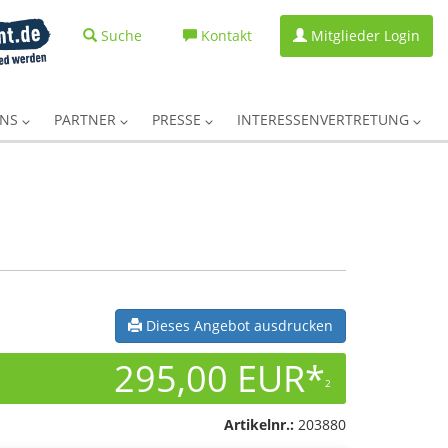
Suche
Kontakt
Mitglieder Login
UNS
PARTNER
PRESSE
INTERESSENVERTRETUNG
Dieses Angebot ausdrucken
295,00 EUR*
2
Artikelnr.:
203880