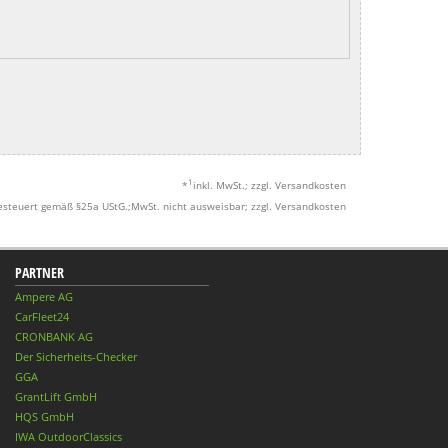
1
*
inkl. MwSt.; zzgl. Versandkosten
esteuert gemäß §25a UStG.;MwSt. nicht ausweisbar; zzgl. Versandkosten
PARTNER
Ampere AG
CarFleet24
CRONBANK AG
Der Sicherheits-Checker
GGA
GrantLift GmbH
HQS GmbH
IWA OutdoorClassics