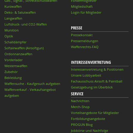
Gas-, Signal-, Schreckschusswaffen
Fördermitglieder
Kurzwaffen
Mitgliedschaft
Deko- & Salutwaffen
Login für Mitglieder
Langwaffen
Luftdruck- und CO2-Waffen
PRESSE
Munition
Pressekontakt
Optik
Pressemeldungen
Schalldämpfer
Waffenrechts-FAQ
Softairwaffen (Airsoftgun)
Ordonnanzwaffen
Vorderlader
INTERESSENVERTRETUNG
Westernwaffen
Interessenvertretung & Positionen
Zubehör
Unsere Lobbyarbeit
Bekleidung
Fachausschuss Airsoft & Paintball
Waffensuche - Kaufgesuch aufgeben
Gesetzgebung im Überblick
Waffenverkauf - Verkaufsangebot
SERVICE
aufgeben
Nachrichten
Merch-Shop
Vorteilsangebote für Mitglieder
Fortbildungsangebote
PROGUN Blog
Jobbörse und Nachfolge