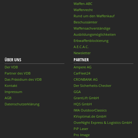
Waffen-ABC
Waffenrecht
Rund um den Waffenkauf
Beschussämter
Waffensachverständige
Ausbildungsmöglichkeiten
Erbwaffenblockierung
A.E.C.A.C.
Newsletter
ÜBER UNS
PARTNER
Der VDB
Ampere AG
Partner des VDB
CarFleet24
Das Präsidium des VDB
CRONBANK AG
Kontakt
Der Sicherheits-Checker
Impressum
GGA
AGB
GrantLift GmbH
Datenschutzerklärung
HQS GmbH
IWA OutdoorClassics
KVoptimal.de GmbH
OverNight Express & Logistics GmbH
PiP Laser
Pro Image