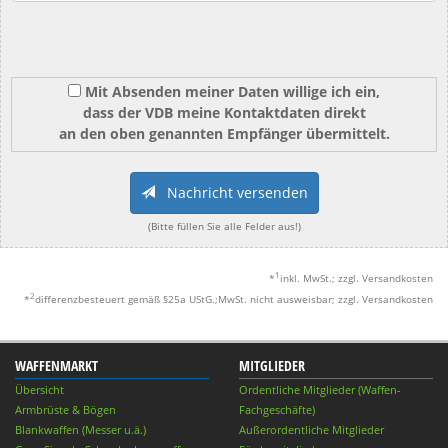
Mit Absenden meiner Daten willige ich ein,
dass der VDB meine Kontaktdaten direkt
an den oben genannten Empfänger übermittelt.
Nachricht versenden
(Bitte füllen Sie alle Felder aus!)
1
*
inkl. MwSt.; zzgl. Versandkosten
2
*
differenzbesteuert gemäß §25a UStG.;MwSt. nicht ausweisbar; zzgl. Versandkosten
WAFFENMARKT
MITGLIEDER
Übersicht
Ordentliche Mitglieder (Waffen-
Armbrüste & Bögen
Fachgeschäfte)
Blankwaffen (Messer u.ä.)
Außerordentliche Mitglieder