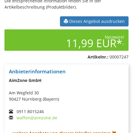
Die entsprechende Information finden Sie in der
Artikelbeschreibung (Produktbilder).
Dieses Angebot ausdrucken
Neuware!
11,99 EUR*
1
Artikelnr.:
00007247
Anbieterinformationen
AimZone GmbH
Am Wegfeld 30
90427 Nürnberg (Bayern)
0911 8015246
waffen@aimzone.de