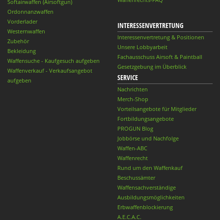
Softairwaffen (Airsoftgun)
Ordonnanzwaffen
Vorderlader
INTERESSENVERTRETUNG
Westernwaffen
Interessenvertretung & Positionen
Zubehör
Unsere Lobbyarbeit
Bekleidung
Fachausschuss Airsoft & Paintball
Waffensuche - Kaufgesuch aufgeben
Gesetzgebung im Überblick
Waffenverkauf - Verkaufsangebot
SERVICE
aufgeben
Nachrichten
Merch-Shop
Vorteilsangebote für Mitglieder
Fortbildungsangebote
PROGUN Blog
Jobbörse und Nachfolge
Waffen-ABC
Waffenrecht
Rund um den Waffenkauf
Beschussämter
Waffensachverständige
Ausbildungsmöglichkeiten
Erbwaffenblockierung
A.E.C.A.C.