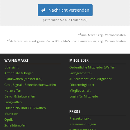
Nachricht versenden
(Bitte füllen Sie alle Felder aus!)
1
*
inkl. MwSt.; zzgl. Versandkosten
2
*
differenzbesteuert gemäß §25a UStG.;MwSt. nicht ausweisbar; zzgl. Versandkosten
WAFFENMARKT
MITGLIEDER
Übersicht
Ordentliche Mitglieder (Waffen-
Armbrüste & Bögen
Fachgeschäfte)
Blankwaffen (Messer u.ä.)
Außerordentliche Mitglieder
Gas-, Signal-, Schreckschusswaffen
Fördermitglieder
Kurzwaffen
Mitgliedschaft
Deko- & Salutwaffen
Login für Mitglieder
Langwaffen
Luftdruck- und CO2-Waffen
PRESSE
Munition
Pressekontakt
Optik
Pressemeldungen
Schalldämpfer
Waffenrechts-FAQ