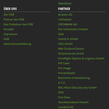
Newsletter
ÜBER UNS
PARTNER
Der VDB
Ampere AG
Partner des VDB
CarFleet24
Das Präsidium des VDB
CRONBANK AG
Kontakt
Der Sicherheits-Checker
Impressum
GGA
AGB
GrantLift GmbH
Datenschutzerklärung
HQS GmbH
IWA OutdoorClassics
KVoptimal.de GmbH
OverNight Express & Logistics GmbH
PiP Laser
Pro Image
ProvenExpert
Rechtliche Unterstützung
A.T.U.
BSG-Wüst Data Security GmbH
DPD
First Data
Handelsverband Hessen
Landbell AG