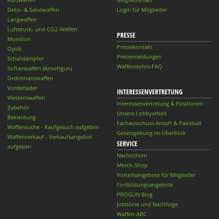
Deko- & Salutwaffen
Login für Mitglieder
Langwaffen
Luftdruck- und CO2-Waffen
PRESSE
Munition
Pressekontakt
Optik
Pressemeldungen
Schalldämpfer
Waffenrechts-FAQ
Softairwaffen (Airsoftgun)
Ordonnanzwaffen
Vorderlader
INTERESSENVERTRETUNG
Westernwaffen
Interessenvertretung & Positionen
Zubehör
Unsere Lobbyarbeit
Bekleidung
Fachausschuss Airsoft & Paintball
Waffensuche - Kaufgesuch aufgeben
Gesetzgebung im Überblick
Waffenverkauf - Verkaufsangebot
SERVICE
aufgeben
Nachrichten
Merch-Shop
Vorteilsangebote für Mitglieder
Fortbildungsangebote
PROGUN Blog
Jobbörse und Nachfolge
Waffen-ABC