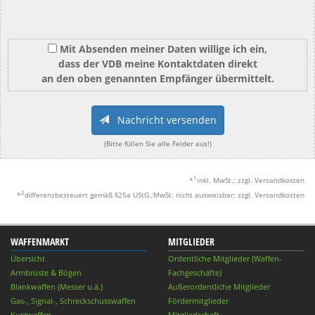
Mit Absenden meiner Daten willige ich ein,
dass der VDB meine Kontaktdaten direkt
an den oben genannten Empfänger übermittelt.
Nachricht versenden
(Bitte füllen Sie alle Felder aus!)
1
*
inkl. MwSt.; zzgl. Versandkosten
2
*
differenzbesteuert gemäß §25a UStG.;MwSt. nicht ausweisbar; zzgl. Versandkosten
WAFFENMARKT
MITGLIEDER
Übersicht
Ordentliche Mitglieder (Waffen-
Armbrüste & Bögen
Fachgeschäfte)
Blankwaffen (Messer u.ä.)
Außerordentliche Mitglieder
Gas-, Signal-, Schreckschusswaffen
Fördermitglieder
Kurzwaffen
Mitgliedschaft