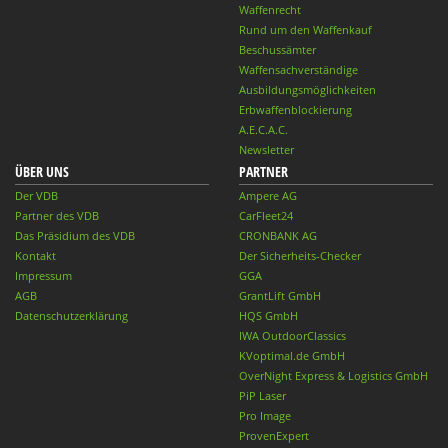
Waffenrecht
Rund um den Waffenkauf
Beschussämter
Waffensachverständige
Ausbildungsmöglichkeiten
Erbwaffenblockierung
A.E.C.A.C.
Newsletter
ÜBER UNS
PARTNER
Der VDB
Ampere AG
Partner des VDB
CarFleet24
Das Präsidium des VDB
CRONBANK AG
Kontakt
Der Sicherheits-Checker
Impressum
GGA
AGB
GrantLift GmbH
Datenschutzerklärung
HQS GmbH
IWA OutdoorClassics
KVoptimal.de GmbH
OverNight Express & Logistics GmbH
PiP Laser
Pro Image
ProvenExpert