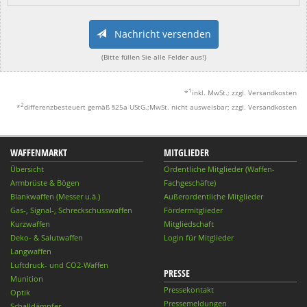
Nachricht versenden
(Bitte füllen Sie alle Felder aus!)
1
*
inkl. MwSt.; zzgl. Versandkosten
2
*
differenzbesteuert gemäß §25a UStG.;MwSt. nicht ausweisbar; zzgl. Versandkosten
WAFFENMARKT
MITGLIEDER
Übersicht
Ordentliche Mitglieder (Waffen-
Armbrüste & Bögen
Fachgeschäfte)
Blankwaffen (Messer u.ä.)
Außerordentliche Mitglieder
Gas-, Signal-, Schreckschusswaffen
Fördermitglieder
Kurzwaffen
Mitgliedschaft
Deko- & Salutwaffen
Login für Mitglieder
Langwaffen
Luftdruck- und CO2-Waffen
PRESSE
Munition
Pressekontakt
Optik
Pressemeldungen
Schalldämpfer