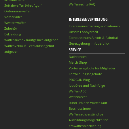
Waffenrechts-FAQ
Softairwaffen (Airsoftgun)
Ordonnanzwaffen
Vorderlader
INTERESSENVERTRETUNG
Westernwaffen
Interessenvertretung & Positionen
Zubehör
Unsere Lobbyarbeit
Bekleidung
Fachausschuss Airsoft & Paintball
Waffensuche - Kaufgesuch aufgeben
Gesetzgebung im Überblick
Waffenverkauf - Verkaufsangebot
SERVICE
aufgeben
Nachrichten
Merch-Shop
Vorteilsangebote für Mitglieder
Fortbildungsangebote
PROGUN Blog
Jobbörse und Nachfolge
Waffen-ABC
Waffenrecht
Rund um den Waffenkauf
Beschussämter
Waffensachverständige
Ausbildungsmöglichkeiten
Erbwaffenblockierung