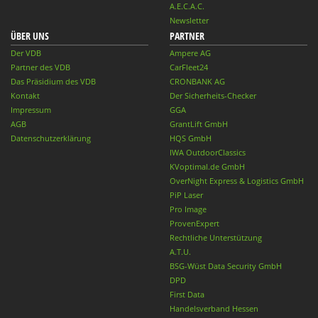
A.E.C.A.C.
Newsletter
ÜBER UNS
PARTNER
Der VDB
Ampere AG
Partner des VDB
CarFleet24
Das Präsidium des VDB
CRONBANK AG
Kontakt
Der Sicherheits-Checker
Impressum
GGA
AGB
GrantLift GmbH
Datenschutzerklärung
HQS GmbH
IWA OutdoorClassics
KVoptimal.de GmbH
OverNight Express & Logistics GmbH
PiP Laser
Pro Image
ProvenExpert
Rechtliche Unterstützung
A.T.U.
BSG-Wüst Data Security GmbH
DPD
First Data
Handelsverband Hessen