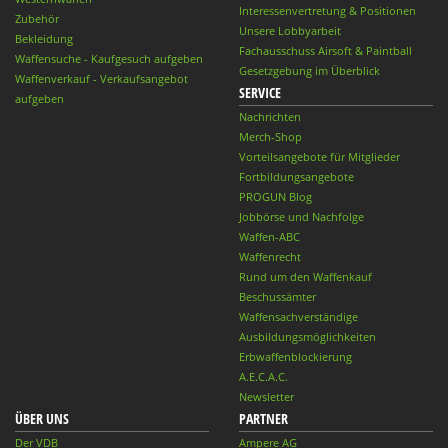
Interessenvertretung & Positionen
Zubehör
Unsere Lobbyarbeit
Bekleidung
Fachausschuss Airsoft & Paintball
Waffensuche - Kaufgesuch aufgeben
Gesetzgebung im Überblick
Waffenverkauf - Verkaufsangebot
SERVICE
aufgeben
Nachrichten
Merch-Shop
Vorteilsangebote für Mitglieder
Fortbildungsangebote
PROGUN Blog
Jobbörse und Nachfolge
Waffen-ABC
Waffenrecht
Rund um den Waffenkauf
Beschussämter
Waffensachverständige
Ausbildungsmöglichkeiten
Erbwaffenblockierung
A.E.C.A.C.
Newsletter
ÜBER UNS
PARTNER
Der VDB
Ampere AG