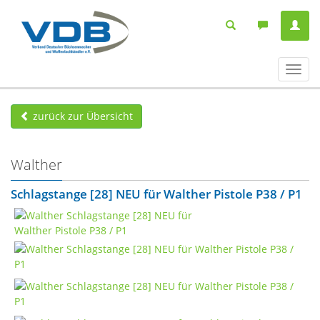
Navig
ein-/
zurück zur Übersicht
Walther
Schlagstange [28] NEU für Walther Pistole P38 / P1