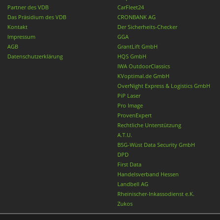
Partner des VDB
CarFleet24
Das Präsidium des VDB
CRONBANK AG
Kontakt
Der Sicherheits-Checker
Impressum
GGA
AGB
GrantLift GmbH
Datenschutzerklärung
HQS GmbH
IWA OutdoorClassics
KVoptimal.de GmbH
OverNight Express & Logistics GmbH
PiP Laser
Pro Image
ProvenExpert
Rechtliche Unterstützung
A.T.U.
BSG-Wüst Data Security GmbH
DPD
First Data
Handelsverband Hessen
Landbell AG
Rheinischer-Inkassodienst e.K.
Zukos