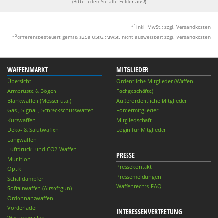
(Bitte füllen Sie alle Felder aus!)
1
*
inkl. MwSt.; zzgl. Versandkosten
2
*
differenzbesteuert gemäß §25a UStG.;MwSt. nicht ausweisbar; zzgl. Versandkosten
WAFFENMARKT
MITGLIEDER
Übersicht
Ordentliche Mitglieder (Waffen-
Armbrüste & Bögen
Fachgeschäfte)
Blankwaffen (Messer u.ä.)
Außerordentliche Mitglieder
Gas-, Signal-, Schreckschusswaffen
Fördermitglieder
Kurzwaffen
Mitgliedschaft
Deko- & Salutwaffen
Login für Mitglieder
Langwaffen
Luftdruck- und CO2-Waffen
PRESSE
Munition
Pressekontakt
Optik
Pressemeldungen
Schalldämpfer
Waffenrechts-FAQ
Softairwaffen (Airsoftgun)
Ordonnanzwaffen
Vorderlader
INTERESSENVERTRETUNG
Westernwaffen