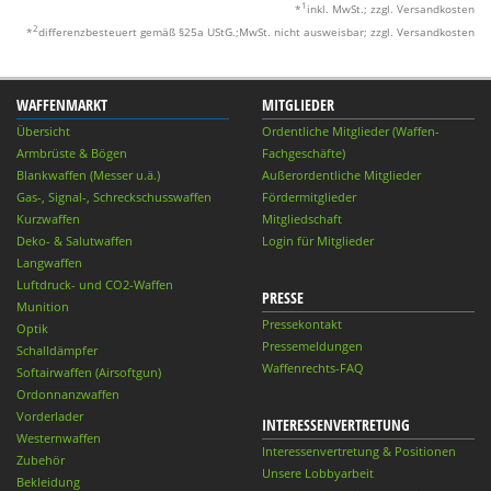
1
*
inkl. MwSt.; zzgl. Versandkosten
2
*
differenzbesteuert gemäß §25a UStG.;MwSt. nicht ausweisbar; zzgl. Versandkosten
WAFFENMARKT
MITGLIEDER
Übersicht
Ordentliche Mitglieder (Waffen-
Armbrüste & Bögen
Fachgeschäfte)
Blankwaffen (Messer u.ä.)
Außerordentliche Mitglieder
Gas-, Signal-, Schreckschusswaffen
Fördermitglieder
Kurzwaffen
Mitgliedschaft
Deko- & Salutwaffen
Login für Mitglieder
Langwaffen
Luftdruck- und CO2-Waffen
PRESSE
Munition
Pressekontakt
Optik
Pressemeldungen
Schalldämpfer
Waffenrechts-FAQ
Softairwaffen (Airsoftgun)
Ordonnanzwaffen
Vorderlader
INTERESSENVERTRETUNG
Westernwaffen
Interessenvertretung & Positionen
Zubehör
Unsere Lobbyarbeit
Bekleidung