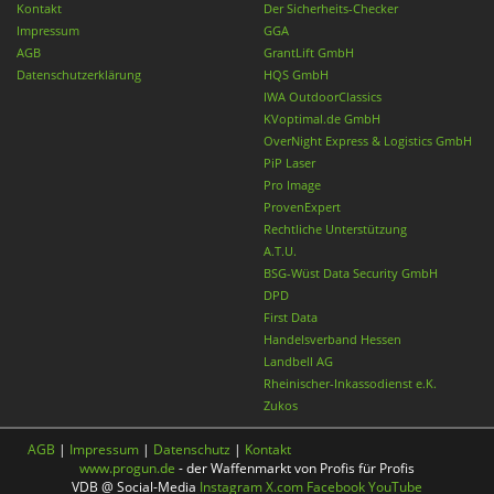
Kontakt
Der Sicherheits-Checker
Impressum
GGA
AGB
GrantLift GmbH
Datenschutzerklärung
HQS GmbH
IWA OutdoorClassics
KVoptimal.de GmbH
OverNight Express & Logistics GmbH
PiP Laser
Pro Image
ProvenExpert
Rechtliche Unterstützung
A.T.U.
BSG-Wüst Data Security GmbH
DPD
First Data
Handelsverband Hessen
Landbell AG
Rheinischer-Inkassodienst e.K.
Zukos
AGB
|
Impressum
|
Datenschutz
|
Kontakt
www.progun.de
- der Waffenmarkt von Profis für Profis
VDB @ Social-Media
Instagram
X.com
Facebook
YouTube