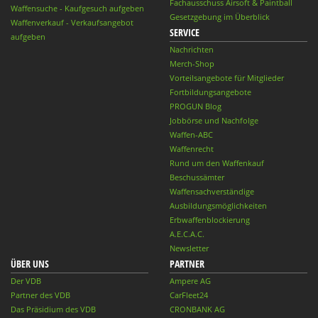
Fachausschuss Airsoft & Paintball
Waffensuche - Kaufgesuch aufgeben
Gesetzgebung im Überblick
Waffenverkauf - Verkaufsangebot
SERVICE
aufgeben
Nachrichten
Merch-Shop
Vorteilsangebote für Mitglieder
Fortbildungsangebote
PROGUN Blog
Jobbörse und Nachfolge
Waffen-ABC
Waffenrecht
Rund um den Waffenkauf
Beschussämter
Waffensachverständige
Ausbildungsmöglichkeiten
Erbwaffenblockierung
A.E.C.A.C.
Newsletter
ÜBER UNS
PARTNER
Der VDB
Ampere AG
Partner des VDB
CarFleet24
Das Präsidium des VDB
CRONBANK AG