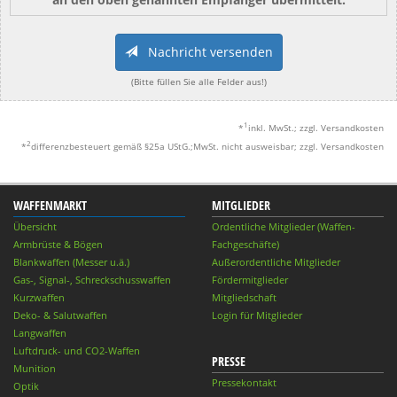
Nachricht versenden
(Bitte füllen Sie alle Felder aus!)
1
*
inkl. MwSt.; zzgl. Versandkosten
2
*
differenzbesteuert gemäß §25a UStG.;MwSt. nicht ausweisbar; zzgl. Versandkosten
WAFFENMARKT
MITGLIEDER
Übersicht
Ordentliche Mitglieder (Waffen-
Armbrüste & Bögen
Fachgeschäfte)
Blankwaffen (Messer u.ä.)
Außerordentliche Mitglieder
Gas-, Signal-, Schreckschusswaffen
Fördermitglieder
Kurzwaffen
Mitgliedschaft
Deko- & Salutwaffen
Login für Mitglieder
Langwaffen
Luftdruck- und CO2-Waffen
PRESSE
Munition
Pressekontakt
Optik