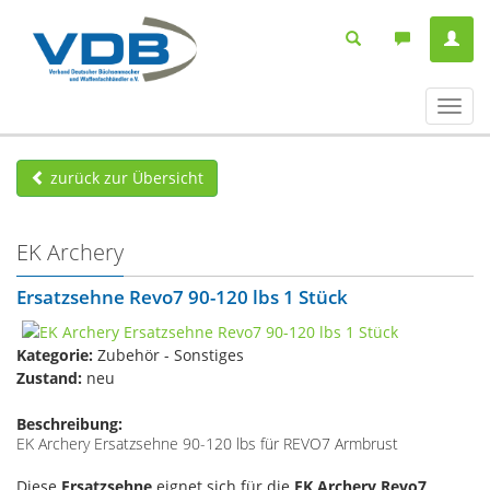
Navig
ein-/
zurück zur Übersicht
EK Archery
Ersatzsehne Revo7 90-120 lbs 1 Stück
Kategorie:
Zubehör - Sonstiges
Zustand:
neu
Beschreibung:
EK Archery Ersatzsehne 90-120 lbs für REVO7 Armbrust
Diese
Ersatzsehne
eignet sich für die
EK Archery Revo7