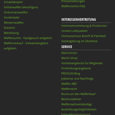
Pressemeldungen
Schalldämpfer
Waffenrechts-FAQ
Softairwaffen (Airsoftgun)
Ordonnanzwaffen
Vorderlader
INTERESSENVERTRETUNG
Westernwaffen
Interessenvertretung & Positionen
Zubehör
Unsere Lobbyarbeit
Bekleidung
Fachausschuss Airsoft & Paintball
Waffensuche - Kaufgesuch aufgeben
Gesetzgebung im Überblick
Waffenverkauf - Verkaufsangebot
SERVICE
aufgeben
Nachrichten
Merch-Shop
Vorteilsangebote für Mitglieder
Fortbildungsangebote
PROGUN Blog
Jobbörse und Nachfolge
Waffen-ABC
Waffenrecht
Rund um den Waffenkauf
Beschussämter
Waffensachverständige
Ausbildungsmöglichkeiten
Erbwaffenblockierung