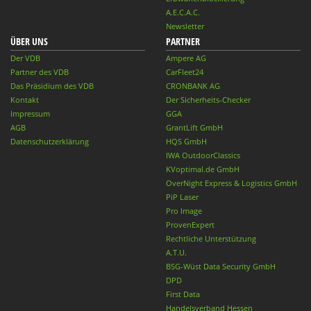
A.E.C.A.C.
Newsletter
ÜBER UNS
PARTNER
Der VDB
Ampere AG
Partner des VDB
CarFleet24
Das Präsidium des VDB
CRONBANK AG
Kontakt
Der Sicherheits-Checker
Impressum
GGA
AGB
GrantLift GmbH
Datenschutzerklärung
HQS GmbH
IWA OutdoorClassics
KVoptimal.de GmbH
OverNight Express & Logistics GmbH
PiP Laser
Pro Image
ProvenExpert
Rechtliche Unterstützung
A.T.U.
BSG-Wüst Data Security GmbH
DPD
First Data
Handelsverband Hessen