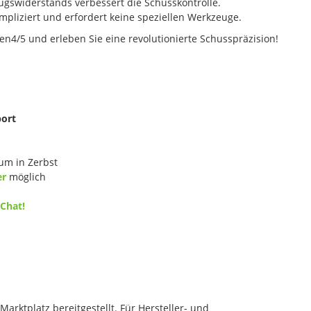
gswiderstands verbessert die Schusskontrolle.
pliziert und erfordert keine speziellen Werkzeuge.
Gen4/5 und erleben Sie eine revolutionierte Schusspräzision!
port
um in Zerbst
er
möglich
 Chat!
rktplatz bereitgestellt. Für Hersteller- und