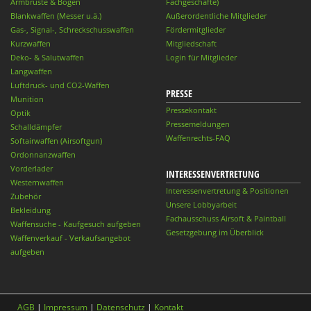
Armbrüste & Bögen
Fachgeschäfte)
Blankwaffen (Messer u.ä.)
Außerordentliche Mitglieder
Gas-, Signal-, Schreckschusswaffen
Fördermitglieder
Kurzwaffen
Mitgliedschaft
Deko- & Salutwaffen
Login für Mitglieder
Langwaffen
Luftdruck- und CO2-Waffen
PRESSE
Munition
Pressekontakt
Optik
Pressemeldungen
Schalldämpfer
Waffenrechts-FAQ
Softairwaffen (Airsoftgun)
Ordonnanzwaffen
Vorderlader
INTERESSENVERTRETUNG
Westernwaffen
Interessenvertretung & Positionen
Zubehör
Unsere Lobbyarbeit
Bekleidung
Fachausschuss Airsoft & Paintball
Waffensuche - Kaufgesuch aufgeben
Gesetzgebung im Überblick
Waffenverkauf - Verkaufsangebot
aufgeben
AGB
|
Impressum
|
Datenschutz
|
Kontakt