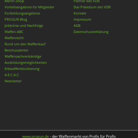
Merch-Shop
Partner des VDB
Vorteilsangebote für Mitglieder
Das Präsidium des VDB
Fortbildungsangebote
Kontakt
PROGUN Blog
Impressum
Jobbörse und Nachfolge
AGB
Waffen-ABC
Datenschutzerklärung
Waffenrecht
Rund um den Waffenkauf
Beschussämter
Waffensachverständige
Ausbildungsmöglichkeiten
Erbwaffenblockierung
A.E.C.A.C.
Newsletter
www.progun.de
- der Waffenmarkt von Profis für Profis