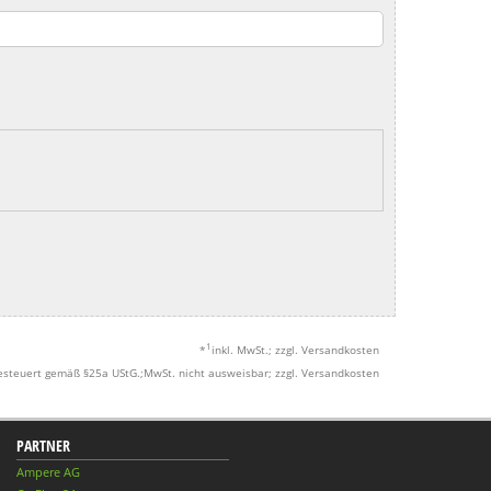
1
*
inkl. MwSt.; zzgl. Versandkosten
esteuert gemäß §25a UStG.;MwSt. nicht ausweisbar; zzgl. Versandkosten
PARTNER
Ampere AG