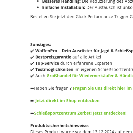
Besseres Handling:
Die Reduzierung des Abzu
Einfache Installation:
Der Austausch ist unkom
Bestellen Sie jetzt den Glock Performance Trigger 
Sonstiges:
✔️
WaffenPro – Dein Ausrüster für Jagd & Schießs
✔️
Bestpreisgarantie
auf alle Artikel
✔️
Top-Service
durch erfahrene Experten
✔️
Testmöglichkeiten
im eigenen Schießsportzentr
✔️ Auch
Großhandel für Wiederverkäufer & Händl
➡️Haben Sie fragen ?
Fragen Sie uns direkt hier im
➡️
Jetzt direkt im Shop entdecken
➡️
Schießsportzentrum Zerbst! Jetzt entdecken!
Produktsicherheitshinweise:
Dieses Produkt wurde vor dem 13.12.2024 auf dem Ma