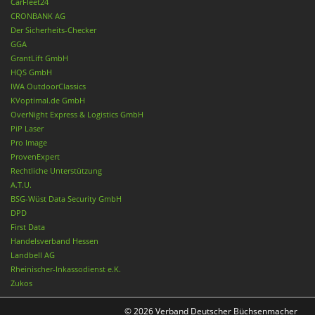
CarFleet24
CRONBANK AG
Der Sicherheits-Checker
GGA
GrantLift GmbH
HQS GmbH
IWA OutdoorClassics
KVoptimal.de GmbH
OverNight Express & Logistics GmbH
PiP Laser
Pro Image
ProvenExpert
Rechtliche Unterstützung
A.T.U.
BSG-Wüst Data Security GmbH
DPD
First Data
Handelsverband Hessen
Landbell AG
Rheinischer-Inkassodienst e.K.
Zukos
© 2026 Verband Deutscher Büchsenmacher