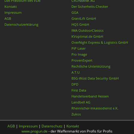
Das Präsidium des VDB
CRONBANK AG
Kontakt
Der Sicherheits-Checker
Impressum
GGA
AGB
GrantLift GmbH
Datenschutzerklärung
HQS GmbH
IWA OutdoorClassics
KVoptimal.de GmbH
OverNight Express & Logistics GmbH
PiP Laser
Pro Image
ProvenExpert
Rechtliche Unterstützung
A.T.U.
BSG-Wüst Data Security GmbH
DPD
First Data
Handelsverband Hessen
Landbell AG
Rheinischer-Inkassodienst e.K.
Zukos
AGB
|
Impressum
|
Datenschutz
|
Kontakt
www.progun.de
- der Waffenmarkt von Profis für Profis