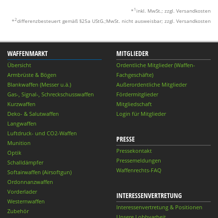
1
*
inkl. MwSt.; zzgl. Versandkosten
2
*
differenzbesteuert gemäß §25a UStG.;MwSt. nicht ausweisbar; zzgl. Versandkosten
WAFFENMARKT
MITGLIEDER
Übersicht
Ordentliche Mitglieder (Waffen-
Armbrüste & Bögen
Fachgeschäfte)
Blankwaffen (Messer u.ä.)
Außerordentliche Mitglieder
Gas-, Signal-, Schreckschusswaffen
Fördermitglieder
Kurzwaffen
Mitgliedschaft
Deko- & Salutwaffen
Login für Mitglieder
Langwaffen
Luftdruck- und CO2-Waffen
PRESSE
Munition
Pressekontakt
Optik
Pressemeldungen
Schalldämpfer
Waffenrechts-FAQ
Softairwaffen (Airsoftgun)
Ordonnanzwaffen
Vorderlader
INTERESSENVERTRETUNG
Westernwaffen
Interessenvertretung & Positionen
Zubehör
Unsere Lobbyarbeit