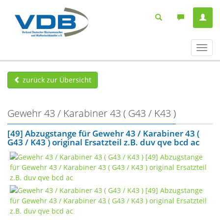
Navig
ein-/
zurück zur Übersicht
Gewehr 43 / Karabiner 43 ( G43 / K43 )
[49] Abzugstange für Gewehr 43 / Karabiner 43 (
G43 / K43 ) original Ersatzteil z.B. duv qve bcd ac