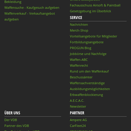
Bekleidung
Fachausschuss Airsoft & Paintball
Waffensuche - Kaufgesuch aufgeben
Gesetzgebung im Überblick
Waffenverkauf - Verkaufsangebot
SERVICE
aufgeben
Nachrichten
Merch-Shop
Vorteilsangebote für Mitglieder
Fortbildungsangebote
PROGUN Blog
Jobbörse und Nachfolge
Waffen-ABC
Waffenrecht
Rund um den Waffenkauf
Beschussämter
Waffensachverständige
Ausbildungsmöglichkeiten
Erbwaffenblockierung
A.E.C.A.C.
Newsletter
ÜBER UNS
PARTNER
Der VDB
Ampere AG
Partner des VDB
CarFleet24