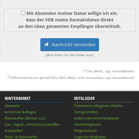
Mit Absenden meiner Daten willige ich ein,
dass der VDB meine Kontaktdaten direkt
an den oben genannten Empfänger übermittelt.
Nachricht versenden
(Bitte füllen Sie alle Felder aus!)
1
*
inkl. MwSt.; zzgl. Versandkosten
2
*
differenzbesteuert gemäß §25a UStG.;MwSt. nicht ausweisbar; zzgl. Versandkosten
WAFFENMARKT
MITGLIEDER
Übersicht
Ordentliche Mitglieder (Waffen-
Armbrüste & Bögen
Fachgeschäfte)
Blankwaffen (Messer u.ä.)
Außerordentliche Mitglieder
Gas-, Signal-, Schreckschusswaffen
Fördermitglieder
Kurzwaffen
Mitgliedschaft
Deko- & Salutwaffen
Login für Mitglieder