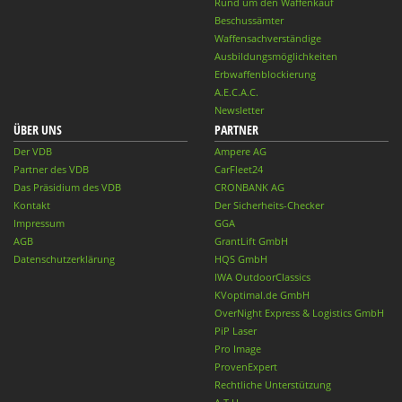
Rund um den Waffenkauf
Beschussämter
Waffensachverständige
Ausbildungsmöglichkeiten
Erbwaffenblockierung
A.E.C.A.C.
Newsletter
ÜBER UNS
PARTNER
Der VDB
Ampere AG
Partner des VDB
CarFleet24
Das Präsidium des VDB
CRONBANK AG
Kontakt
Der Sicherheits-Checker
Impressum
GGA
AGB
GrantLift GmbH
Datenschutzerklärung
HQS GmbH
IWA OutdoorClassics
KVoptimal.de GmbH
OverNight Express & Logistics GmbH
PiP Laser
Pro Image
ProvenExpert
Rechtliche Unterstützung