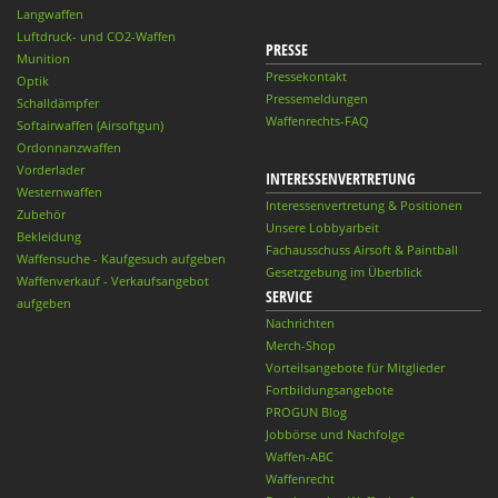
Langwaffen
Luftdruck- und CO2-Waffen
PRESSE
Munition
Pressekontakt
Optik
Pressemeldungen
Schalldämpfer
Waffenrechts-FAQ
Softairwaffen (Airsoftgun)
Ordonnanzwaffen
Vorderlader
INTERESSENVERTRETUNG
Westernwaffen
Interessenvertretung & Positionen
Zubehör
Unsere Lobbyarbeit
Bekleidung
Fachausschuss Airsoft & Paintball
Waffensuche - Kaufgesuch aufgeben
Gesetzgebung im Überblick
Waffenverkauf - Verkaufsangebot
SERVICE
aufgeben
Nachrichten
Merch-Shop
Vorteilsangebote für Mitglieder
Fortbildungsangebote
PROGUN Blog
Jobbörse und Nachfolge
Waffen-ABC
Waffenrecht