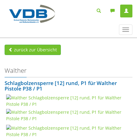
Navig
ein-/
zurück zur Übersicht
Walther
Schlagbolzensperre [12] rund, P1 für Walther
Pistole P38 / P1