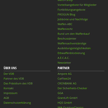
Vorteilsangebote für Mitglieder
Fortbildungsangebote
PROGUN Blog
Jobbörse und Nachfolge
Waffen-ABC
Waffenrecht
Rund um den Waffenkauf
Beschussämter
Waffensachverständige
Ausbildungsmöglichkeiten
Erbwaffenblockierung
A.E.C.A.C.
Newsletter
ÜBER UNS
PARTNER
Der VDB
Ampere AG
Partner des VDB
CarFleet24
Das Präsidium des VDB
CRONBANK AG
Kontakt
Der Sicherheits-Checker
Impressum
GGA
AGB
GrantLift GmbH
Datenschutzerklärung
HQS GmbH
IWA OutdoorClassics