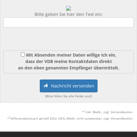
Bitte geben Sie hier den Text ein:
Mit Absenden meiner Daten willige ich ein,
dass der VDB meine Kontaktdaten direkt
an den oben genannten Empfänger übermittelt.
Nachricht versenden
(Bitte füllen Sie alle Felder aus!)
1
*
inkl. MwSt.; zzgl. Versandkosten
2
*
differenzbesteuert gemäß §25a UStG.;MwSt. nicht ausweisbar; zzgl. Versandkosten