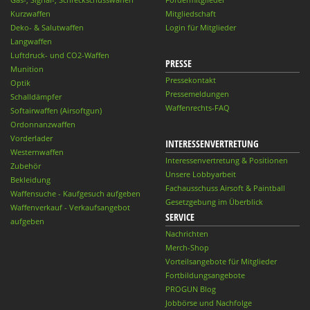
Kurzwaffen
Mitgliedschaft
Deko- & Salutwaffen
Login für Mitglieder
Langwaffen
Luftdruck- und CO2-Waffen
PRESSE
Munition
Pressekontakt
Optik
Pressemeldungen
Schalldämpfer
Waffenrechts-FAQ
Softairwaffen (Airsoftgun)
Ordonnanzwaffen
Vorderlader
INTERESSENVERTRETUNG
Westernwaffen
Interessenvertretung & Positionen
Zubehör
Unsere Lobbyarbeit
Bekleidung
Fachausschuss Airsoft & Paintball
Waffensuche - Kaufgesuch aufgeben
Gesetzgebung im Überblick
Waffenverkauf - Verkaufsangebot
SERVICE
aufgeben
Nachrichten
Merch-Shop
Vorteilsangebote für Mitglieder
Fortbildungsangebote
PROGUN Blog
Jobbörse und Nachfolge