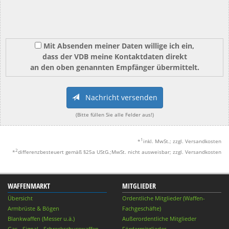
Mit Absenden meiner Daten willige ich ein,
dass der VDB meine Kontaktdaten direkt
an den oben genannten Empfänger übermittelt.
Nachricht versenden
(Bitte füllen Sie alle Felder aus!)
1
*
inkl. MwSt.; zzgl. Versandkosten
2
*
differenzbesteuert gemäß §25a UStG.;MwSt. nicht ausweisbar; zzgl. Versandkosten
WAFFENMARKT
MITGLIEDER
Übersicht
Ordentliche Mitglieder (Waffen-
Armbrüste & Bögen
Fachgeschäfte)
Blankwaffen (Messer u.ä.)
Außerordentliche Mitglieder
Gas-, Signal-, Schreckschusswaffen
Fördermitglieder