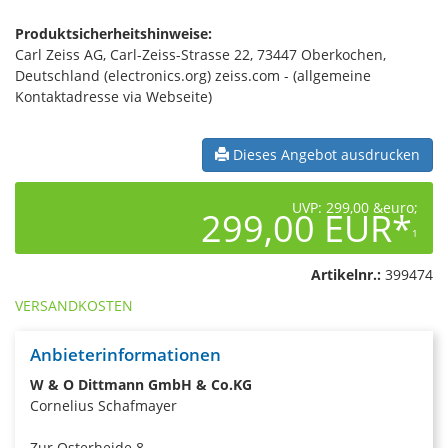
Produktsicherheitshinweise:
Carl Zeiss AG, Carl-Zeiss-Strasse 22, 73447 Oberkochen,
Deutschland (electronics.org) zeiss.com - (allgemeine
Kontaktadresse via Webseite)
Dieses Angebot ausdrucken
UVP: 299,00 &euro;
299,00 EUR*
1
Artikelnr.:
399474
VERSANDKOSTEN
Anbieterinformationen
W & O Dittmann GmbH & Co.KG
Cornelius Schafmayer
Zur Osterheide 8