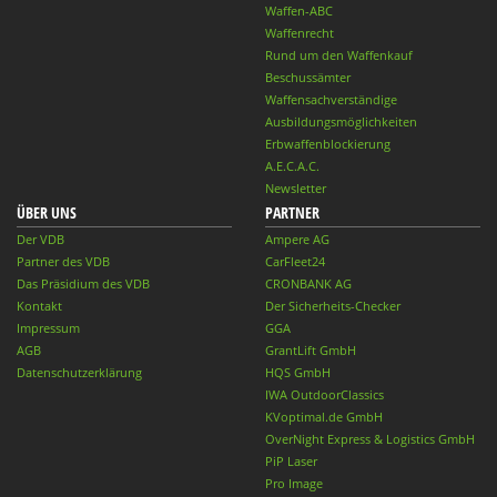
Waffen-ABC
Waffenrecht
Rund um den Waffenkauf
Beschussämter
Waffensachverständige
Ausbildungsmöglichkeiten
Erbwaffenblockierung
A.E.C.A.C.
Newsletter
ÜBER UNS
PARTNER
Der VDB
Ampere AG
Partner des VDB
CarFleet24
Das Präsidium des VDB
CRONBANK AG
Kontakt
Der Sicherheits-Checker
Impressum
GGA
AGB
GrantLift GmbH
Datenschutzerklärung
HQS GmbH
IWA OutdoorClassics
KVoptimal.de GmbH
OverNight Express & Logistics GmbH
PiP Laser
Pro Image