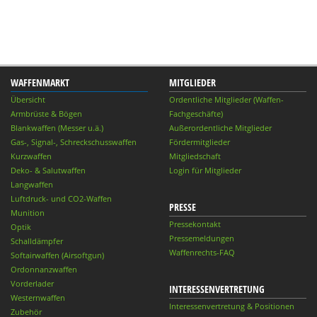
WAFFENMARKT
MITGLIEDER
Übersicht
Ordentliche Mitglieder (Waffen-
Armbrüste & Bögen
Fachgeschäfte)
Blankwaffen (Messer u.ä.)
Außerordentliche Mitglieder
Gas-, Signal-, Schreckschusswaffen
Fördermitglieder
Kurzwaffen
Mitgliedschaft
Deko- & Salutwaffen
Login für Mitglieder
Langwaffen
Luftdruck- und CO2-Waffen
PRESSE
Munition
Pressekontakt
Optik
Pressemeldungen
Schalldämpfer
Waffenrechts-FAQ
Softairwaffen (Airsoftgun)
Ordonnanzwaffen
Vorderlader
INTERESSENVERTRETUNG
Westernwaffen
Interessenvertretung & Positionen
Zubehör