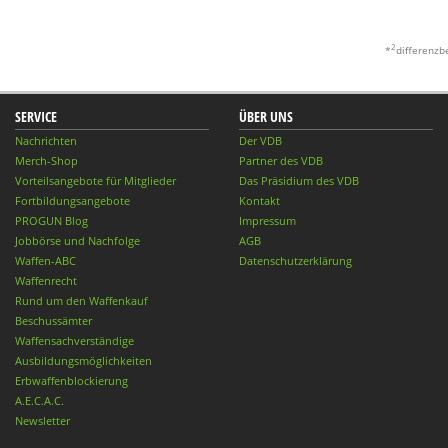
2
*
differenzb
SERVICE
ÜBER UNS
Nachrichten
Der VDB
Merch-Shop
Partner des VDB
Vorteilsangebote für Mitglieder
Das Präsidium des VDB
Fortbildungsangebote
Kontakt
PROGUN Blog
Impressum
Jobbörse und Nachfolge
AGB
Waffen-ABC
Datenschutzerklärung
Waffenrecht
Rund um den Waffenkauf
Beschussämter
Waffensachverständige
Ausbildungsmöglichkeiten
Erbwaffenblockierung
A.E.C.A.C.
Newsletter