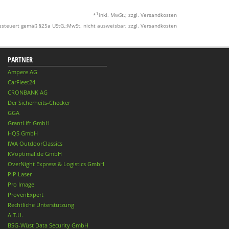
1
*
inkl. MwSt.; zzgl. Versandkosten
esteuert gemäß §25a UStG.;MwSt. nicht ausweisbar; zzgl. Versandkosten
PARTNER
Ampere AG
CarFleet24
CRONBANK AG
Der Sicherheits-Checker
GGA
GrantLift GmbH
HQS GmbH
IWA OutdoorClassics
KVoptimal.de GmbH
OverNight Express & Logistics GmbH
PiP Laser
Pro Image
ProvenExpert
Rechtliche Unterstützung
A.T.U.
BSG-Wüst Data Security GmbH