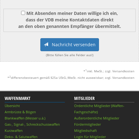
Mit Absenden meiner Daten willige ich ein,
dass der VDB meine Kontaktdaten direkt
an den oben genannten Empfänger übermittelt.
Nachricht versenden
(Bitte füllen Sie alle Felder aus!)
1
*
inkl. MwSt.; zzgl. Versandkosten
2
*
differenzbesteuert gemäß §25a UStG.;MwSt. nicht ausweisbar; zzgl. Versandkosten
WAFFENMARKT
MITGLIEDER
Übersicht
Ordentliche Mitglieder (Waffen-
Armbrüste & Bögen
Fachgeschäfte)
Blankwaffen (Messer u.ä.)
Außerordentliche Mitglieder
Gas-, Signal-, Schreckschusswaffen
Fördermitglieder
Kurzwaffen
Mitgliedschaft
Deko- & Salutwaffen
Login für Mitglieder