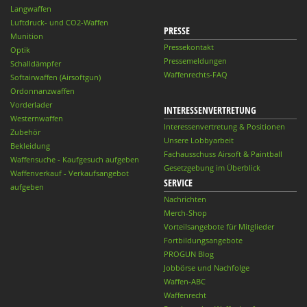
Langwaffen
Luftdruck- und CO2-Waffen
PRESSE
Munition
Pressekontakt
Optik
Pressemeldungen
Schalldämpfer
Waffenrechts-FAQ
Softairwaffen (Airsoftgun)
Ordonnanzwaffen
Vorderlader
INTERESSENVERTRETUNG
Westernwaffen
Interessenvertretung & Positionen
Zubehör
Unsere Lobbyarbeit
Bekleidung
Fachausschuss Airsoft & Paintball
Waffensuche - Kaufgesuch aufgeben
Gesetzgebung im Überblick
Waffenverkauf - Verkaufsangebot
SERVICE
aufgeben
Nachrichten
Merch-Shop
Vorteilsangebote für Mitglieder
Fortbildungsangebote
PROGUN Blog
Jobbörse und Nachfolge
Waffen-ABC
Waffenrecht