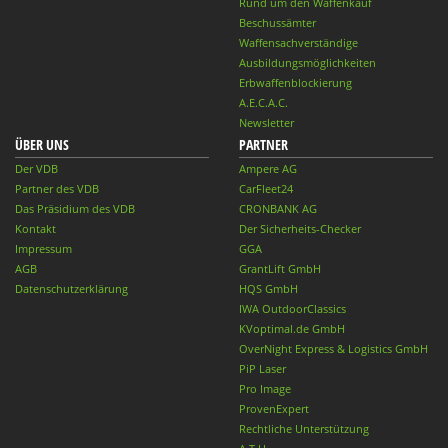
Rund um den Waffenkauf
Beschussämter
Waffensachverständige
Ausbildungsmöglichkeiten
Erbwaffenblockierung
A.E.C.A.C.
Newsletter
ÜBER UNS
PARTNER
Der VDB
Ampere AG
Partner des VDB
CarFleet24
Das Präsidium des VDB
CRONBANK AG
Kontakt
Der Sicherheits-Checker
Impressum
GGA
AGB
GrantLift GmbH
Datenschutzerklärung
HQS GmbH
IWA OutdoorClassics
KVoptimal.de GmbH
OverNight Express & Logistics GmbH
PiP Laser
Pro Image
ProvenExpert
Rechtliche Unterstützung