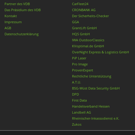
Partner des VDB
CarFleet24
Das Präsidium des VDB
CRONBANK AG
Kontakt
Der Sicherheits-Checker
Impressum
GGA
AGB
GrantLift GmbH
Datenschutzerklärung
HQS GmbH
IWA OutdoorClassics
KVoptimal.de GmbH
OverNight Express & Logistics GmbH
PiP Laser
Pro Image
ProvenExpert
Rechtliche Unterstützung
A.T.U.
BSG-Wüst Data Security GmbH
DPD
First Data
Handelsverband Hessen
Landbell AG
Rheinischer-Inkassodienst e.K.
Zukos