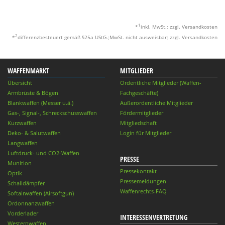
1
*
inkl. MwSt.; zzgl. Versandkosten
2
*
differenzbesteuert gemäß §25a UStG.;MwSt. nicht ausweisbar; zzgl. Versandkosten
WAFFENMARKT
MITGLIEDER
Übersicht
Ordentliche Mitglieder (Waffen-
Armbrüste & Bögen
Fachgeschäfte)
Blankwaffen (Messer u.ä.)
Außerordentliche Mitglieder
Gas-, Signal-, Schreckschusswaffen
Fördermitglieder
Kurzwaffen
Mitgliedschaft
Deko- & Salutwaffen
Login für Mitglieder
Langwaffen
Luftdruck- und CO2-Waffen
PRESSE
Munition
Pressekontakt
Optik
Pressemeldungen
Schalldämpfer
Waffenrechts-FAQ
Softairwaffen (Airsoftgun)
Ordonnanzwaffen
Vorderlader
INTERESSENVERTRETUNG
Westernwaffen