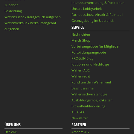
Interessenvertretung & Positionen
Zubehör
Unsere Lobbyarbeit
Bekleidung
Fachausschuss Airsoft & Paintball
Waffensuche - Kaufgesuch aufgeben
Gesetzgebung im Überblick
Waffenverkauf - Verkaufsangebot
SERVICE
aufgeben
Nachrichten
Merch-Shop
Vorteilsangebote für Mitglieder
Fortbildungsangebote
PROGUN Blog
Jobbörse und Nachfolge
Waffen-ABC
Waffenrecht
Rund um den Waffenkauf
Beschussämter
Waffensachverständige
Ausbildungsmöglichkeiten
Erbwaffenblockierung
A.E.C.A.C.
Newsletter
ÜBER UNS
PARTNER
Der VDB
Ampere AG