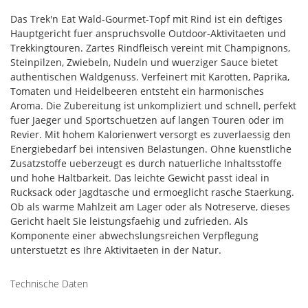
Das Trek'n Eat Wald-Gourmet-Topf mit Rind ist ein deftiges
Hauptgericht fuer anspruchsvolle Outdoor-Aktivitaeten und
Trekkingtouren. Zartes Rindfleisch vereint mit Champignons,
Steinpilzen, Zwiebeln, Nudeln und wuerziger Sauce bietet
authentischen Waldgenuss. Verfeinert mit Karotten, Paprika,
Tomaten und Heidelbeeren entsteht ein harmonisches
Aroma. Die Zubereitung ist unkompliziert und schnell, perfekt
fuer Jaeger und Sportschuetzen auf langen Touren oder im
Revier. Mit hohem Kalorienwert versorgt es zuverlaessig den
Energiebedarf bei intensiven Belastungen. Ohne kuenstliche
Zusatzstoffe ueberzeugt es durch natuerliche Inhaltsstoffe
und hohe Haltbarkeit. Das leichte Gewicht passt ideal in
Rucksack oder Jagdtasche und ermoeglicht rasche Staerkung.
Ob als warme Mahlzeit am Lager oder als Notreserve, dieses
Gericht haelt Sie leistungsfaehig und zufrieden. Als
Komponente einer abwechslungsreichen Verpflegung
unterstuetzt es Ihre Aktivitaeten in der Natur.
Technische Daten