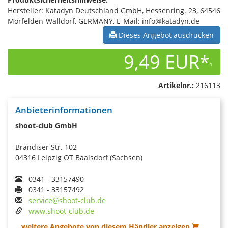
Hersteller: Katadyn Deutschland GmbH, Hessenring. 23, 64546
Mörfelden-Walldorf, GERMANY, E-Mail: info@katadyn.de
Dieses Angebot ausdrucken
9,49 EUR*
1
Artikelnr.:
216113
Anbieterinformationen
shoot-club GmbH
Brandiser Str. 102
04316 Leipzig OT Baalsdorf (Sachsen)
0341 - 33157490
0341 - 33157492
service@shoot-club.de
www.shoot-club.de
...weitere Angebote von diesem Händler anzeigen