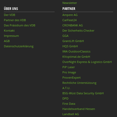
Newsletter
ÜBER UNS
PARTNER
Der VDB
Ampere AG
Partner des VDB
CarFleet24
Das Präsidium des VDB
CRONBANK AG
Kontakt
Der Sicherheits-Checker
Impressum
GGA
AGB
GrantLift GmbH
Datenschutzerklärung
HQS GmbH
IWA OutdoorClassics
KVoptimal.de GmbH
OverNight Express & Logistics GmbH
PiP Laser
Pro Image
ProvenExpert
Rechtliche Unterstützung
A.T.U.
BSG-Wüst Data Security GmbH
DPD
First Data
Handelsverband Hessen
Landbell AG