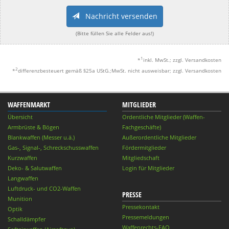
Nachricht versenden
(Bitte füllen Sie alle Felder aus!)
1
*
inkl. MwSt.; zzgl. Versandkosten
2
*
differenzbesteuert gemäß §25a UStG.;MwSt. nicht ausweisbar; zzgl. Versandkosten
WAFFENMARKT
MITGLIEDER
Übersicht
Ordentliche Mitglieder (Waffen-
Armbrüste & Bögen
Fachgeschäfte)
Blankwaffen (Messer u.ä.)
Außerordentliche Mitglieder
Gas-, Signal-, Schreckschusswaffen
Fördermitglieder
Kurzwaffen
Mitgliedschaft
Deko- & Salutwaffen
Login für Mitglieder
Langwaffen
Luftdruck- und CO2-Waffen
PRESSE
Munition
Pressekontakt
Optik
Pressemeldungen
Schalldämpfer
Waffenrechts-FAQ