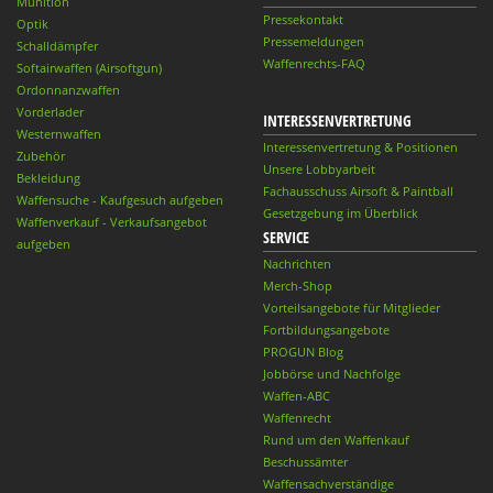
Munition
Pressekontakt
Optik
Pressemeldungen
Schalldämpfer
Waffenrechts-FAQ
Softairwaffen (Airsoftgun)
Ordonnanzwaffen
Vorderlader
INTERESSENVERTRETUNG
Westernwaffen
Interessenvertretung & Positionen
Zubehör
Unsere Lobbyarbeit
Bekleidung
Fachausschuss Airsoft & Paintball
Waffensuche - Kaufgesuch aufgeben
Gesetzgebung im Überblick
Waffenverkauf - Verkaufsangebot
SERVICE
aufgeben
Nachrichten
Merch-Shop
Vorteilsangebote für Mitglieder
Fortbildungsangebote
PROGUN Blog
Jobbörse und Nachfolge
Waffen-ABC
Waffenrecht
Rund um den Waffenkauf
Beschussämter
Waffensachverständige