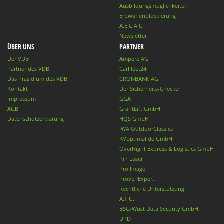
Ausbildungsmöglichkeiten
Erbwaffenblockierung
A.E.C.A.C.
Newsletter
ÜBER UNS
PARTNER
Der VDB
Ampere AG
Partner des VDB
CarFleet24
Das Präsidium des VDB
CRONBANK AG
Kontakt
Der Sicherheits-Checker
Impressum
GGA
AGB
GrantLift GmbH
Datenschutzerklärung
HQS GmbH
IWA OutdoorClassics
KVoptimal.de GmbH
OverNight Express & Logistics GmbH
PiP Laser
Pro Image
ProvenExpert
Rechtliche Unterstützung
A.T.U.
BSG-Wüst Data Security GmbH
DPD