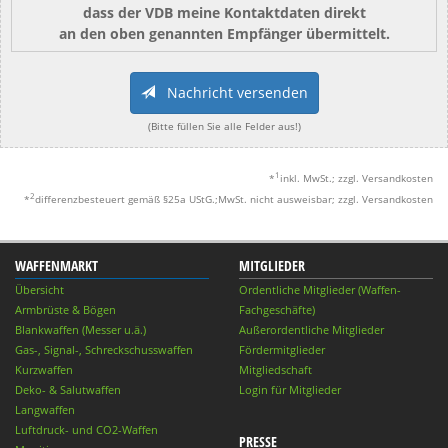
dass der VDB meine Kontaktdaten direkt
an den oben genannten Empfänger übermittelt.
Nachricht versenden
(Bitte füllen Sie alle Felder aus!)
1
*
inkl. MwSt.; zzgl. Versandkosten
2
*
differenzbesteuert gemäß §25a UStG.;MwSt. nicht ausweisbar; zzgl. Versandkosten
WAFFENMARKT
MITGLIEDER
Übersicht
Ordentliche Mitglieder (Waffen-
Armbrüste & Bögen
Fachgeschäfte)
Blankwaffen (Messer u.ä.)
Außerordentliche Mitglieder
Gas-, Signal-, Schreckschusswaffen
Fördermitglieder
Kurzwaffen
Mitgliedschaft
Deko- & Salutwaffen
Login für Mitglieder
Langwaffen
Luftdruck- und CO2-Waffen
PRESSE