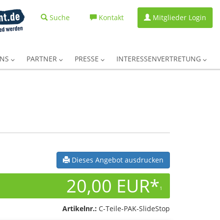
Suche
Kontakt
Mitglieder Login
UNS
PARTNER
PRESSE
INTERESSENVERTRETUNG
Dieses Angebot ausdrucken
20,00 EUR*
1
Artikelnr.:
C-Teile-PAK-SlideStop