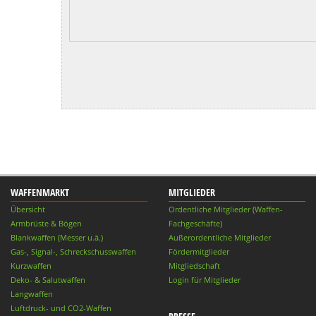
WAFFENMARKT
MITGLIEDER
Übersicht
Ordentliche Mitglieder (Waffen-
Armbrüste & Bögen
Fachgeschäfte)
Blankwaffen (Messer u.ä.)
Außerordentliche Mitglieder
Gas-, Signal-, Schreckschusswaffen
Fördermitglieder
Kurzwaffen
Mitgliedschaft
Deko- & Salutwaffen
Login für Mitglieder
Langwaffen
Luftdruck- und CO2-Waffen