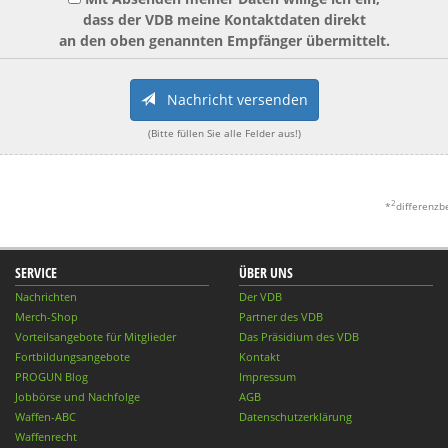
dass der VDB meine Kontaktdaten direkt
an den oben genannten Empfänger übermittelt.
Nachricht versenden
(Bitte füllen Sie alle Felder aus!)
2
*
differenzb
SERVICE
ÜBER UNS
Nachrichten
Der VDB
Merch-Shop
Partner des VDB
Vorteilsangebote für Mitglieder
Das Präsidium des VDB
Fortbildungsangebote
Kontakt
PROGUN Blog
Impressum
Jobbörse und Nachfolge
AGB
Waffen-ABC
Datenschutzerklärung
Waffenrecht