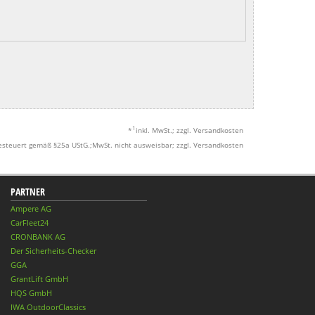
1
*
inkl. MwSt.; zzgl. Versandkosten
esteuert gemäß §25a UStG.;MwSt. nicht ausweisbar; zzgl. Versandkosten
PARTNER
Ampere AG
CarFleet24
CRONBANK AG
Der Sicherheits-Checker
GGA
GrantLift GmbH
HQS GmbH
IWA OutdoorClassics