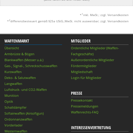
1
*
inkl. MwSt.; zzgl. Versandkosten
2
*
differenzbesteuert gemäß §25a UStG.;MwSt. nicht ausweisbar; zzgl. Versandkosten
WAFFENMARKT
MITGLIEDER
Übersicht
Ordentliche Mitglieder (Waffen-
Armbrüste & Bögen
Fachgeschäfte)
Blankwaffen (Messer u.ä.)
Außerordentliche Mitglieder
Gas-, Signal-, Schreckschusswaffen
Fördermitglieder
Kurzwaffen
Mitgliedschaft
Deko- & Salutwaffen
Login für Mitglieder
Langwaffen
Luftdruck- und CO2-Waffen
PRESSE
Munition
Pressekontakt
Optik
Pressemeldungen
Schalldämpfer
Waffenrechts-FAQ
Softairwaffen (Airsoftgun)
Ordonnanzwaffen
Vorderlader
INTERESSENVERTRETUNG
Westernwaffen