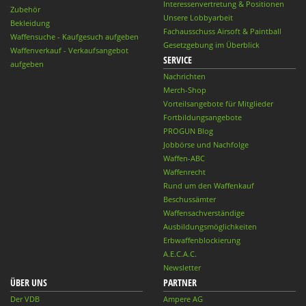
Interessenvertretung & Positionen
Zubehör
Unsere Lobbyarbeit
Bekleidung
Fachausschuss Airsoft & Paintball
Waffensuche - Kaufgesuch aufgeben
Gesetzgebung im Überblick
Waffenverkauf - Verkaufsangebot
SERVICE
aufgeben
Nachrichten
Merch-Shop
Vorteilsangebote für Mitglieder
Fortbildungsangebote
PROGUN Blog
Jobbörse und Nachfolge
Waffen-ABC
Waffenrecht
Rund um den Waffenkauf
Beschussämter
Waffensachverständige
Ausbildungsmöglichkeiten
Erbwaffenblockierung
A.E.C.A.C.
Newsletter
ÜBER UNS
PARTNER
Der VDB
Ampere AG