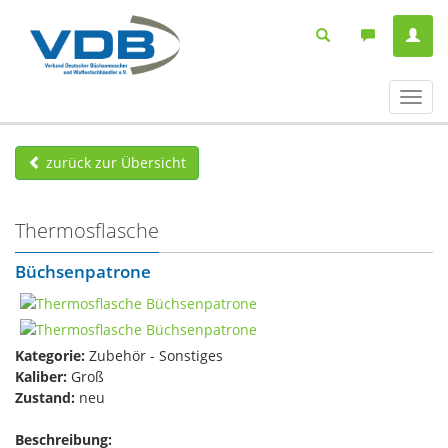
Navig
ein-/
zurück zur Übersicht
Thermosflasche
Büchsenpatrone
Kategorie:
Zubehör - Sonstiges
Kaliber:
Groß
Zustand:
neu
Beschreibung: