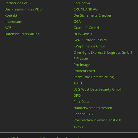
Partner des VDB
CarFleet24
Das Präsidium des VDB
CRONBANK AG
Kontakt
Der Sicherheits-Checker
Impressum
GGA
AGB
GrantLift GmbH
Datenschutzerklärung
HQS GmbH
IWA OutdoorClassics
KVoptimal.de GmbH
OverNight Express & Logistics GmbH
PiP Laser
Pro Image
ProvenExpert
Rechtliche Unterstützung
A.T.U.
BSG-Wüst Data Security GmbH
DPD
First Data
Handelsverband Hessen
Landbell AG
Rheinischer-Inkassodienst e.K.
Zukos