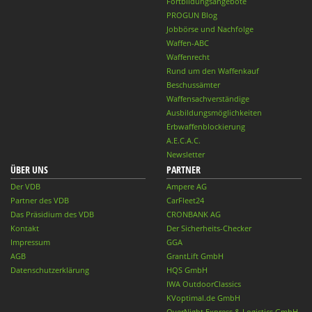
Fortbildungsangebote
PROGUN Blog
Jobbörse und Nachfolge
Waffen-ABC
Waffenrecht
Rund um den Waffenkauf
Beschussämter
Waffensachverständige
Ausbildungsmöglichkeiten
Erbwaffenblockierung
A.E.C.A.C.
Newsletter
ÜBER UNS
PARTNER
Der VDB
Ampere AG
Partner des VDB
CarFleet24
Das Präsidium des VDB
CRONBANK AG
Kontakt
Der Sicherheits-Checker
Impressum
GGA
AGB
GrantLift GmbH
Datenschutzerklärung
HQS GmbH
IWA OutdoorClassics
KVoptimal.de GmbH
OverNight Express & Logistics GmbH