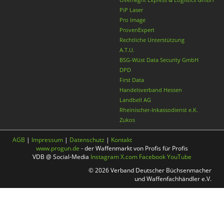
PiP Laser
Pro Image
ProvenExpert
Rechtliche Unterstützung
A.T.U.
BSG-Wüst Data Security GmbH
DPD
First Data
Handelsverband Hessen
Landbell AG
Rheinischer-Inkassodienst e.K.
Zukos
AGB
|
Impressum
|
Datenschutz
|
Kontakt
www.progun.de
- der Waffenmarkt von Profis für Profis
VDB @ Social-Media
Instagram
X.com
Facebook
YouTube
© 2026 Verband Deutscher Büchsenmacher
und Waffenfachhändler e.V.
Nach oben