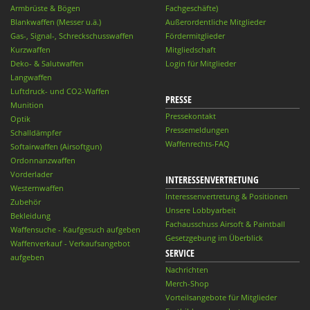
Armbrüste & Bögen
Fachgeschäfte)
Blankwaffen (Messer u.ä.)
Außerordentliche Mitglieder
Gas-, Signal-, Schreckschusswaffen
Fördermitglieder
Kurzwaffen
Mitgliedschaft
Deko- & Salutwaffen
Login für Mitglieder
Langwaffen
Luftdruck- und CO2-Waffen
PRESSE
Munition
Pressekontakt
Optik
Pressemeldungen
Schalldämpfer
Waffenrechts-FAQ
Softairwaffen (Airsoftgun)
Ordonnanzwaffen
Vorderlader
INTERESSENVERTRETUNG
Westernwaffen
Interessenvertretung & Positionen
Zubehör
Unsere Lobbyarbeit
Bekleidung
Fachausschuss Airsoft & Paintball
Waffensuche - Kaufgesuch aufgeben
Gesetzgebung im Überblick
Waffenverkauf - Verkaufsangebot
SERVICE
aufgeben
Nachrichten
Merch-Shop
Vorteilsangebote für Mitglieder