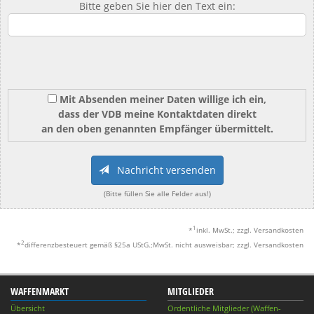
Bitte geben Sie hier den Text ein:
Mit Absenden meiner Daten willige ich ein,
dass der VDB meine Kontaktdaten direkt
an den oben genannten Empfänger übermittelt.
Nachricht versenden
(Bitte füllen Sie alle Felder aus!)
1
*
inkl. MwSt.; zzgl. Versandkosten
2
*
differenzbesteuert gemäß §25a UStG.;MwSt. nicht ausweisbar; zzgl. Versandkosten
WAFFENMARKT
MITGLIEDER
Übersicht
Ordentliche Mitglieder (Waffen-