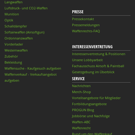
Langwaffen
Luftdruck- und CO2-Waffen
PRESSE
Munition
Pressekontakt
Optik
Pressemeldungen
Schalldämpfer
Waffenrechts-FAQ
Softairwaffen (Airsoftgun)
Ordonnanzwaffen
Vorderlader
INTERESSENVERTRETUNG
Westernwaffen
Interessenvertretung & Positionen
Zubehör
Unsere Lobbyarbeit
Bekleidung
Fachausschuss Airsoft & Paintball
Waffensuche - Kaufgesuch aufgeben
Gesetzgebung im Überblick
Waffenverkauf - Verkaufsangebot
SERVICE
aufgeben
Nachrichten
Merch-Shop
Vorteilsangebote für Mitglieder
Fortbildungsangebote
PROGUN Blog
Jobbörse und Nachfolge
Waffen-ABC
Waffenrecht
Rund um den Waffenkauf