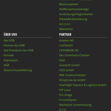
Beschussämter
Waffensachverständige
Ausbildungsmöglichkeiten
Erbwaffenblockierung
A.E.C.A.C.
Newsletter
ÜBER UNS
PARTNER
Der VDB
Ampere AG
Partner des VDB
CarFleet24
Das Präsidium des VDB
CRONBANK AG
Kontakt
Der Sicherheits-Checker
Impressum
GGA
AGB
GrantLift GmbH
Datenschutzerklärung
HQS GmbH
IWA OutdoorClassics
KVoptimal.de GmbH
OverNight Express & Logistics GmbH
PiP Laser
Pro Image
ProvenExpert
Rechtliche Unterstützung
A.T.U.