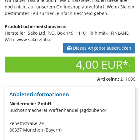
Wir haben fast alle Suomi MP Ersatzteile. Haben diese aber
noch nicht auf unserem Onlineshop aufgeführt. Wenn Sie ein
bestimmtes Teil suchen, einfach Bescheid geben.
Produktsicherheitshinweise:
Hersteller: Sako Ltd, P.O. Box 149, 11101 Riihimäki, FINLAND,
Web: www.sako.global
Dieses Angebot ausdrucken
4,00 EUR*
1
Artikelnr.:
211606
Anbieterinformationen
Niedermeier GmbH
Büchsenmacherei-Waffenhandel-Jagdzubehör
Zenettistraße 29
80337 München (Bayern)