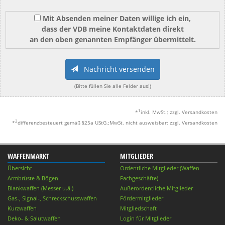
Mit Absenden meiner Daten willige ich ein,
dass der VDB meine Kontaktdaten direkt
an den oben genannten Empfänger übermittelt.
Nachricht versenden
(Bitte füllen Sie alle Felder aus!)
1
*
inkl. MwSt.; zzgl. Versandkosten
2
*
differenzbesteuert gemäß §25a UStG.;MwSt. nicht ausweisbar; zzgl. Versandkosten
WAFFENMARKT
MITGLIEDER
Übersicht
Ordentliche Mitglieder (Waffen-
Armbrüste & Bögen
Fachgeschäfte)
Blankwaffen (Messer u.ä.)
Außerordentliche Mitglieder
Gas-, Signal-, Schreckschusswaffen
Fördermitglieder
Kurzwaffen
Mitgliedschaft
Deko- & Salutwaffen
Login für Mitglieder