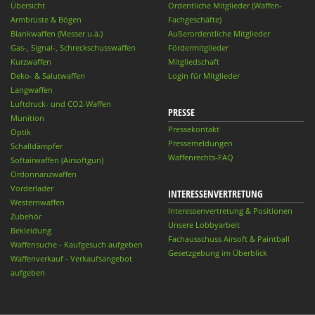
Übersicht
Ordentliche Mitglieder (Waffen-
Armbrüste & Bögen
Fachgeschäfte)
Blankwaffen (Messer u.ä.)
Außerordentliche Mitglieder
Gas-, Signal-, Schreckschusswaffen
Fördermitglieder
Kurzwaffen
Mitgliedschaft
Deko- & Salutwaffen
Login für Mitglieder
Langwaffen
Luftdruck- und CO2-Waffen
PRESSE
Munition
Pressekontakt
Optik
Pressemeldungen
Schalldämpfer
Waffenrechts-FAQ
Softairwaffen (Airsoftgun)
Ordonnanzwaffen
Vorderlader
INTERESSENVERTRETUNG
Westernwaffen
Interessenvertretung & Positionen
Zubehör
Unsere Lobbyarbeit
Bekleidung
Fachausschuss Airsoft & Paintball
Waffensuche - Kaufgesuch aufgeben
Gesetzgebung im Überblick
Waffenverkauf - Verkaufsangebot
aufgeben