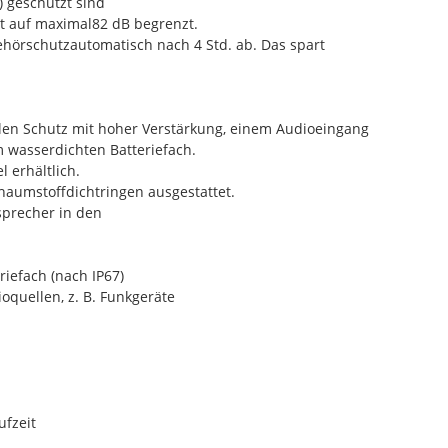
) geschützt sind
st auf maximal82 dB begrenzt.
ehörschutzautomatisch nach 4 Std. ab. Das spart
len Schutz mit hoher Verstärkung, einem Audioeingang
 wasserdichten Batteriefach.
 erhältlich.
aumstoffdichtringen ausgestattet.
sprecher in den
iefach (nach IP67)
quellen, z. B. Funkgeräte
ufzeit