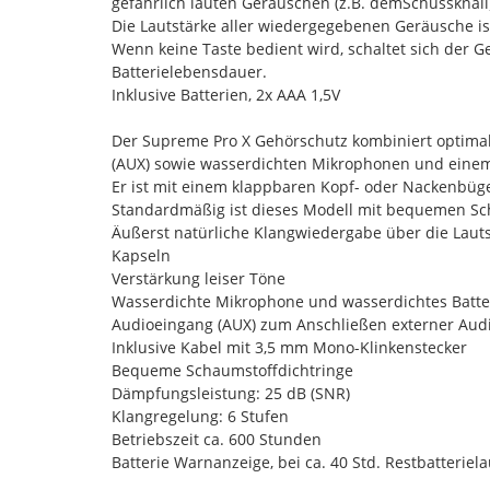
gefährlich lauten Geräuschen (z.B. demSchussknall
Die Lautstärke aller wiedergegebenen Geräusche i
Wenn keine Taste bedient wird, schaltet sich der G
Batterielebensdauer.
Inklusive Batterien, 2x AAA 1,5V
Der Supreme Pro X Gehörschutz kombiniert optima
(AUX) sowie wasserdichten Mikrophonen und einem
Er ist mit einem klappbaren Kopf- oder Nackenbügel
Standardmäßig ist dieses Modell mit bequemen Sch
Äußerst natürliche Klangwiedergabe über die Laut
Kapseln
Verstärkung leiser Töne
Wasserdichte Mikrophone und wasserdichtes Batter
Audioeingang (AUX) zum Anschließen externer Audio
Inklusive Kabel mit 3,5 mm Mono-Klinkenstecker
Bequeme Schaumstoffdichtringe
Dämpfungsleistung: 25 dB (SNR)
Klangregelung: 6 Stufen
Betriebszeit ca. 600 Stunden
Batterie Warnanzeige, bei ca. 40 Std. Restbatteriela