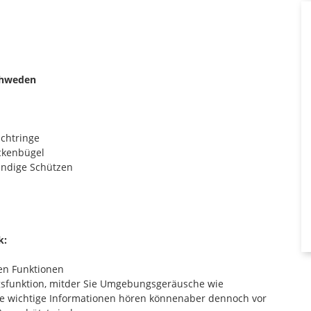
chweden
ichtringe
ackenbügel
ändige Schützen
k:
hen Funktionen
sfunktion, mitder Sie Umgebungsgeräusche wie
e wichtige Informationen hören könnenaber dennoch vor