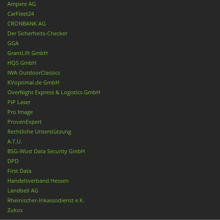
Ampere AG
CarFleet24
CRONBANK AG
Der Sicherheits-Checker
GGA
GrantLift GmbH
HQS GmbH
IWA OutdoorClassics
KVoptimal.de GmbH
OverNight Express & Logistics GmbH
PiP Laser
Pro Image
ProvenExpert
Rechtliche Unterstützung
A.T.U.
BSG-Wüst Data Security GmbH
DPD
First Data
Handelsverband Hessen
Landbell AG
Rheinischer-Inkassodienst e.K.
Zukos