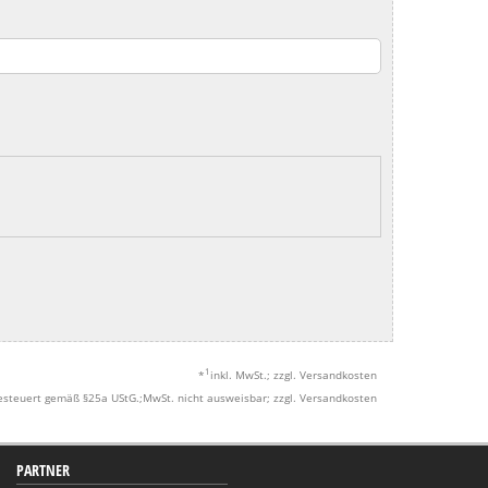
1
*
inkl. MwSt.; zzgl. Versandkosten
esteuert gemäß §25a UStG.;MwSt. nicht ausweisbar; zzgl. Versandkosten
PARTNER