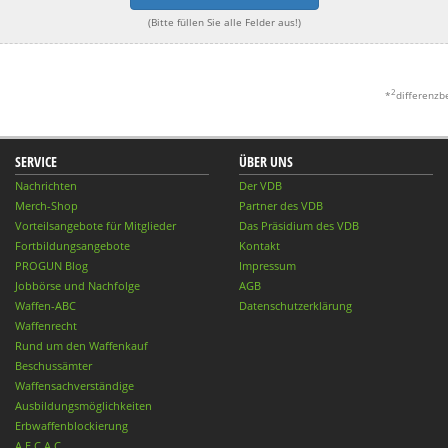
(Bitte füllen Sie alle Felder aus!)
2
*
differenzb
SERVICE
ÜBER UNS
Nachrichten
Der VDB
Merch-Shop
Partner des VDB
Vorteilsangebote für Mitglieder
Das Präsidium des VDB
Fortbildungsangebote
Kontakt
PROGUN Blog
Impressum
Jobbörse und Nachfolge
AGB
Waffen-ABC
Datenschutzerklärung
Waffenrecht
Rund um den Waffenkauf
Beschussämter
Waffensachverständige
Ausbildungsmöglichkeiten
Erbwaffenblockierung
A.E.C.A.C.