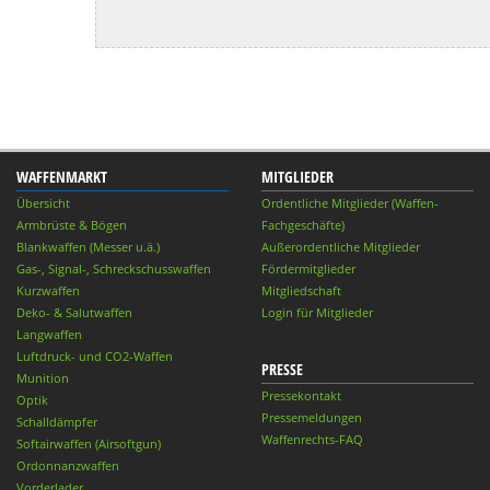
WAFFENMARKT
MITGLIEDER
Übersicht
Ordentliche Mitglieder (Waffen-
Armbrüste & Bögen
Fachgeschäfte)
Blankwaffen (Messer u.ä.)
Außerordentliche Mitglieder
Gas-, Signal-, Schreckschusswaffen
Fördermitglieder
Kurzwaffen
Mitgliedschaft
Deko- & Salutwaffen
Login für Mitglieder
Langwaffen
Luftdruck- und CO2-Waffen
PRESSE
Munition
Pressekontakt
Optik
Pressemeldungen
Schalldämpfer
Waffenrechts-FAQ
Softairwaffen (Airsoftgun)
Ordonnanzwaffen
Vorderlader