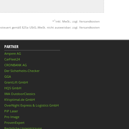
1
*
inkl. MwSt.; zzgl. Versandkosten
esteuert gemäß §25a UStG.;MwSt. nicht ausweisbar; zzgl. Versandkosten
PARTNER
Ampere AG
CarFleet24
CRONBANK AG
Der Sicherheits-Checker
GGA
GrantLift GmbH
HQS GmbH
IWA OutdoorClassics
KVoptimal.de GmbH
OverNight Express & Logistics GmbH
PiP Laser
Pro Image
ProvenExpert
Rechtliche Unterstützung