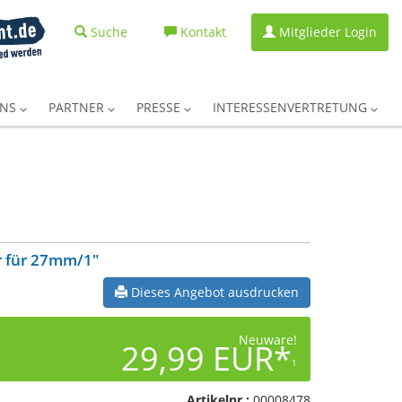
Suche
Kontakt
Mitglieder Login
UNS
PARTNER
PRESSE
INTERESSENVERTRETUNG
r für 27mm/1"
Dieses Angebot ausdrucken
Neuware!
29,99 EUR*
1
Artikelnr.:
00008478