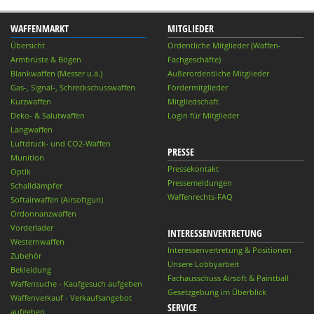
WAFFENMARKT
MITGLIEDER
Übersicht
Ordentliche Mitglieder (Waffen-
Armbrüste & Bögen
Fachgeschäfte)
Blankwaffen (Messer u.ä.)
Außerordentliche Mitglieder
Gas-, Signal-, Schreckschusswaffen
Fördermitglieder
Kurzwaffen
Mitgliedschaft
Deko- & Salutwaffen
Login für Mitglieder
Langwaffen
Luftdruck- und CO2-Waffen
PRESSE
Munition
Pressekontakt
Optik
Pressemeldungen
Schalldämpfer
Waffenrechts-FAQ
Softairwaffen (Airsoftgun)
Ordonnanzwaffen
Vorderlader
INTERESSENVERTRETUNG
Westernwaffen
Interessenvertretung & Positionen
Zubehör
Unsere Lobbyarbeit
Bekleidung
Fachausschuss Airsoft & Paintball
Waffensuche - Kaufgesuch aufgeben
Gesetzgebung im Überblick
Waffenverkauf - Verkaufsangebot
SERVICE
aufgeben