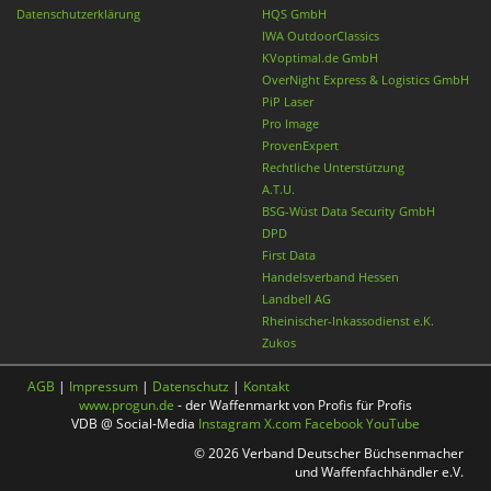
Datenschutzerklärung
HQS GmbH
IWA OutdoorClassics
KVoptimal.de GmbH
OverNight Express & Logistics GmbH
PiP Laser
Pro Image
ProvenExpert
Rechtliche Unterstützung
A.T.U.
BSG-Wüst Data Security GmbH
DPD
First Data
Handelsverband Hessen
Landbell AG
Rheinischer-Inkassodienst e.K.
Zukos
AGB
|
Impressum
|
Datenschutz
|
Kontakt
www.progun.de
- der Waffenmarkt von Profis für Profis
VDB @ Social-Media
Instagram
X.com
Facebook
YouTube
© 2026 Verband Deutscher Büchsenmacher
und Waffenfachhändler e.V.