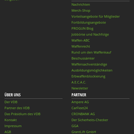
Nachrichten
Merch-Shop
Vorteilsangebote für Mitglieder
Fortbildungsangebote
PROGUN Blog
Jobbörse und Nachfolge
Waffen-ABC
Waffenrecht
Rund um den Waffenkauf
Beschussämter
Waffensachverständige
Ausbildungsmöglichkeiten
Erbwaffenblockierung
A.E.C.A.C.
Newsletter
ÜBER UNS
PARTNER
Der VDB
Ampere AG
Partner des VDB
CarFleet24
Das Präsidium des VDB
CRONBANK AG
Kontakt
Der Sicherheits-Checker
Impressum
GGA
AGB
GrantLift GmbH