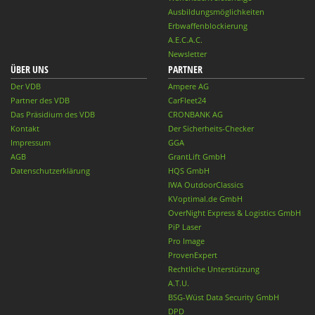
Ausbildungsmöglichkeiten
Erbwaffenblockierung
A.E.C.A.C.
Newsletter
ÜBER UNS
PARTNER
Der VDB
Ampere AG
Partner des VDB
CarFleet24
Das Präsidium des VDB
CRONBANK AG
Kontakt
Der Sicherheits-Checker
Impressum
GGA
AGB
GrantLift GmbH
Datenschutzerklärung
HQS GmbH
IWA OutdoorClassics
KVoptimal.de GmbH
OverNight Express & Logistics GmbH
PiP Laser
Pro Image
ProvenExpert
Rechtliche Unterstützung
A.T.U.
BSG-Wüst Data Security GmbH
DPD