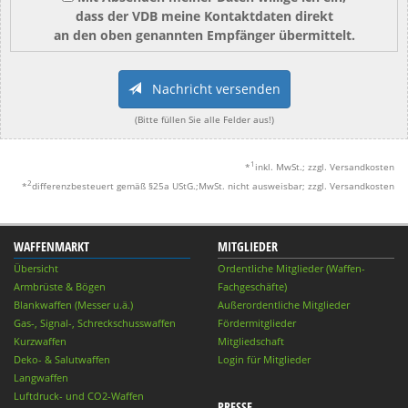
dass der VDB meine Kontaktdaten direkt
an den oben genannten Empfänger übermittelt.
Nachricht versenden
(Bitte füllen Sie alle Felder aus!)
1
*
inkl. MwSt.; zzgl. Versandkosten
2
*
differenzbesteuert gemäß §25a UStG.;MwSt. nicht ausweisbar; zzgl. Versandkosten
WAFFENMARKT
MITGLIEDER
Übersicht
Ordentliche Mitglieder (Waffen-
Armbrüste & Bögen
Fachgeschäfte)
Blankwaffen (Messer u.ä.)
Außerordentliche Mitglieder
Gas-, Signal-, Schreckschusswaffen
Fördermitglieder
Kurzwaffen
Mitgliedschaft
Deko- & Salutwaffen
Login für Mitglieder
Langwaffen
Luftdruck- und CO2-Waffen
PRESSE