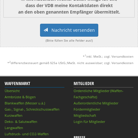
dass der VDB meine Kontaktdaten direkt
an den oben genannten Empfänger übermittelt.
Nachricht versenden
(Bitte füllen Sie alle Felder aus!)
1
*
inkl. MwSt.; zzgl. Versandkosten
2
*
differenzbesteuert gemäß §25a UStG.;MwSt. nicht ausweisbar; zzgl. Versandkosten
WAFFENMARKT
MITGLIEDER
Übersicht
Ordentliche Mitglieder (Waffen-
Armbrüste & Bögen
Fachgeschäfte)
Blankwaffen (Messer u.ä.)
Außerordentliche Mitglieder
Gas-, Signal-, Schreckschusswaffen
Fördermitglieder
Kurzwaffen
Mitgliedschaft
Deko- & Salutwaffen
Login für Mitglieder
Langwaffen
Luftdruck- und CO2-Waffen
PRESSE