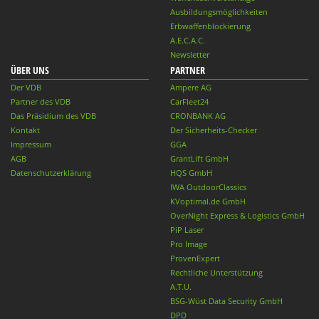
Ausbildungsmöglichkeiten
Erbwaffenblockierung
A.E.C.A.C.
Newsletter
ÜBER UNS
PARTNER
Der VDB
Ampere AG
Partner des VDB
CarFleet24
Das Präsidium des VDB
CRONBANK AG
Kontakt
Der Sicherheits-Checker
Impressum
GGA
AGB
GrantLift GmbH
Datenschutzerklärung
HQS GmbH
IWA OutdoorClassics
KVoptimal.de GmbH
OverNight Express & Logistics GmbH
PiP Laser
Pro Image
ProvenExpert
Rechtliche Unterstützung
A.T.U.
BSG-Wüst Data Security GmbH
DPD