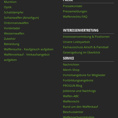
Munition
Pressekontakt
Optik
Pressemeldungen
Schalldämpfer
Waffenrechts-FAQ
Softairwaffen (Airsoftgun)
Ordonnanzwaffen
Vorderlader
INTERESSENVERTRETUNG
Westernwaffen
Interessenvertretung & Positionen
Zubehör
Unsere Lobbyarbeit
Bekleidung
Fachausschuss Airsoft & Paintball
Waffensuche - Kaufgesuch aufgeben
Gesetzgebung im Überblick
Waffenverkauf - Verkaufsangebot
SERVICE
aufgeben
Nachrichten
Merch-Shop
Vorteilsangebote für Mitglieder
Fortbildungsangebote
PROGUN Blog
Jobbörse und Nachfolge
Waffen-ABC
Waffenrecht
Rund um den Waffenkauf
Beschussämter
Waffensachverständige