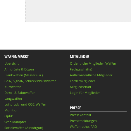
WAFFENMARKT
MITGLIEDER
Übersicht
Ordentliche Mitglieder (Waffen-
Armbrüste & Bögen
Fachgeschäfte)
Blankwaffen (Messer u.ä.)
Außerordentliche Mitglieder
Gas-, Signal-, Schreckschusswaffen
Fördermitglieder
Kurzwaffen
Mitgliedschaft
Deko- & Salutwaffen
Login für Mitglieder
Langwaffen
Luftdruck- und CO2-Waffen
PRESSE
Munition
Pressekontakt
Optik
Pressemeldungen
Schalldämpfer
Waffenrechts-FAQ
Softairwaffen (Airsoftgun)