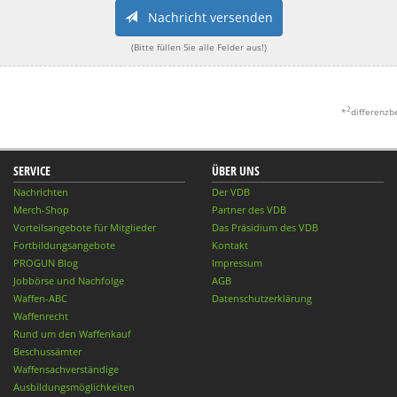
Nachricht versenden
(Bitte füllen Sie alle Felder aus!)
2
*
differenzb
SERVICE
ÜBER UNS
Nachrichten
Der VDB
Merch-Shop
Partner des VDB
Vorteilsangebote für Mitglieder
Das Präsidium des VDB
Fortbildungsangebote
Kontakt
PROGUN Blog
Impressum
Jobbörse und Nachfolge
AGB
Waffen-ABC
Datenschutzerklärung
Waffenrecht
Rund um den Waffenkauf
Beschussämter
Waffensachverständige
Ausbildungsmöglichkeiten