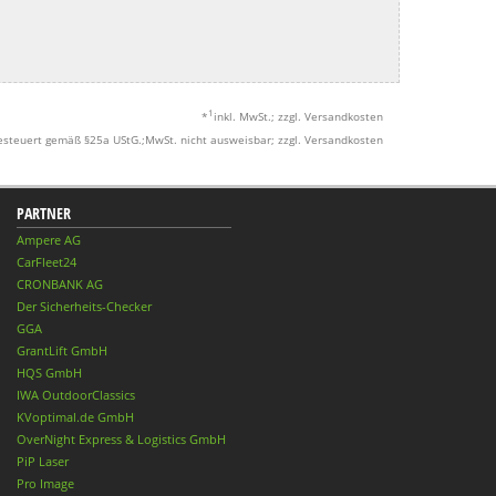
1
*
inkl. MwSt.; zzgl. Versandkosten
esteuert gemäß §25a UStG.;MwSt. nicht ausweisbar; zzgl. Versandkosten
PARTNER
Ampere AG
CarFleet24
CRONBANK AG
Der Sicherheits-Checker
GGA
GrantLift GmbH
HQS GmbH
IWA OutdoorClassics
KVoptimal.de GmbH
OverNight Express & Logistics GmbH
PiP Laser
Pro Image