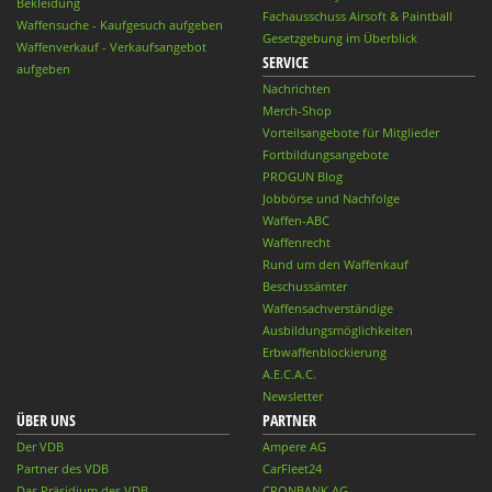
Bekleidung
Fachausschuss Airsoft & Paintball
Waffensuche - Kaufgesuch aufgeben
Gesetzgebung im Überblick
Waffenverkauf - Verkaufsangebot
SERVICE
aufgeben
Nachrichten
Merch-Shop
Vorteilsangebote für Mitglieder
Fortbildungsangebote
PROGUN Blog
Jobbörse und Nachfolge
Waffen-ABC
Waffenrecht
Rund um den Waffenkauf
Beschussämter
Waffensachverständige
Ausbildungsmöglichkeiten
Erbwaffenblockierung
A.E.C.A.C.
Newsletter
ÜBER UNS
PARTNER
Der VDB
Ampere AG
Partner des VDB
CarFleet24
Das Präsidium des VDB
CRONBANK AG