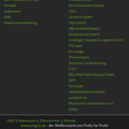
Kontakt
Der Sicherheits-Checker
Impressum
GGA
AGB
GrantLift GmbH
Datenschutzerklärung
HQS GmbH
IWA OutdoorClassics
KVoptimal.de GmbH
OverNight Express & Logistics GmbH
PiP Laser
Pro Image
ProvenExpert
Rechtliche Unterstützung
A.T.U.
BSG-Wüst Data Security GmbH
DPD
First Data
Handelsverband Hessen
Landbell AG
Rheinischer-Inkassodienst e.K.
Zukos
AGB
|
Impressum
|
Datenschutz
|
Kontakt
www.progun.de
- der Waffenmarkt von Profis für Profis