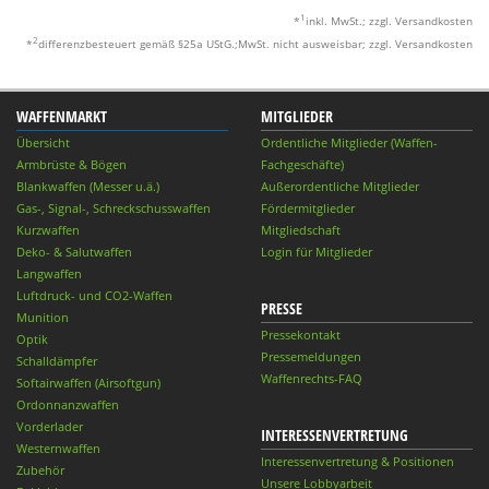
1
*
inkl. MwSt.; zzgl. Versandkosten
2
*
differenzbesteuert gemäß §25a UStG.;MwSt. nicht ausweisbar; zzgl. Versandkosten
WAFFENMARKT
MITGLIEDER
Übersicht
Ordentliche Mitglieder (Waffen-
Armbrüste & Bögen
Fachgeschäfte)
Blankwaffen (Messer u.ä.)
Außerordentliche Mitglieder
Gas-, Signal-, Schreckschusswaffen
Fördermitglieder
Kurzwaffen
Mitgliedschaft
Deko- & Salutwaffen
Login für Mitglieder
Langwaffen
Luftdruck- und CO2-Waffen
PRESSE
Munition
Pressekontakt
Optik
Pressemeldungen
Schalldämpfer
Waffenrechts-FAQ
Softairwaffen (Airsoftgun)
Ordonnanzwaffen
Vorderlader
INTERESSENVERTRETUNG
Westernwaffen
Interessenvertretung & Positionen
Zubehör
Unsere Lobbyarbeit