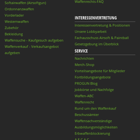
Waffenrechts-FAQ
Softairwaffen (Airsoftgun)
Ordonnanzwaffen
Vorderlader
INTERESSENVERTRETUNG
Westernwaffen
Interessenvertretung & Positionen
Zubehör
Unsere Lobbyarbeit
Bekleidung
Fachausschuss Airsoft & Paintball
Waffensuche - Kaufgesuch aufgeben
Gesetzgebung im Überblick
Waffenverkauf - Verkaufsangebot
SERVICE
aufgeben
Nachrichten
Merch-Shop
Vorteilsangebote für Mitglieder
Fortbildungsangebote
PROGUN Blog
Jobbörse und Nachfolge
Waffen-ABC
Waffenrecht
Rund um den Waffenkauf
Beschussämter
Waffensachverständige
Ausbildungsmöglichkeiten
Erbwaffenblockierung
A.E.C.A.C.