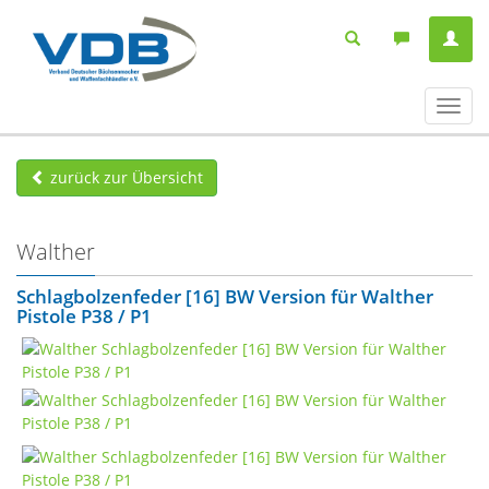
Navig
ein-/
zurück zur Übersicht
Walther
Schlagbolzenfeder [16] BW Version für Walther
Pistole P38 / P1