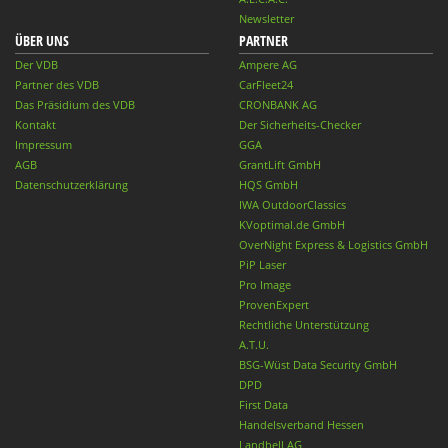
Newsletter
ÜBER UNS
PARTNER
Der VDB
Ampere AG
Partner des VDB
CarFleet24
Das Präsidium des VDB
CRONBANK AG
Kontakt
Der Sicherheits-Checker
Impressum
GGA
AGB
GrantLift GmbH
Datenschutzerklärung
HQS GmbH
IWA OutdoorClassics
KVoptimal.de GmbH
OverNight Express & Logistics GmbH
PiP Laser
Pro Image
ProvenExpert
Rechtliche Unterstützung
A.T.U.
BSG-Wüst Data Security GmbH
DPD
First Data
Handelsverband Hessen
Landbell AG