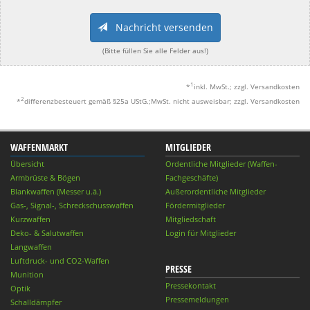
Nachricht versenden
(Bitte füllen Sie alle Felder aus!)
1
*
inkl. MwSt.; zzgl. Versandkosten
2
*
differenzbesteuert gemäß §25a UStG.;MwSt. nicht ausweisbar; zzgl. Versandkosten
WAFFENMARKT
MITGLIEDER
Übersicht
Ordentliche Mitglieder (Waffen-
Armbrüste & Bögen
Fachgeschäfte)
Blankwaffen (Messer u.ä.)
Außerordentliche Mitglieder
Gas-, Signal-, Schreckschusswaffen
Fördermitglieder
Kurzwaffen
Mitgliedschaft
Deko- & Salutwaffen
Login für Mitglieder
Langwaffen
Luftdruck- und CO2-Waffen
PRESSE
Munition
Pressekontakt
Optik
Pressemeldungen
Schalldämpfer